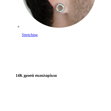
Stretching
14Κ χρυσά σκουλαρίκια
Αγόρασε Τιτάνιο