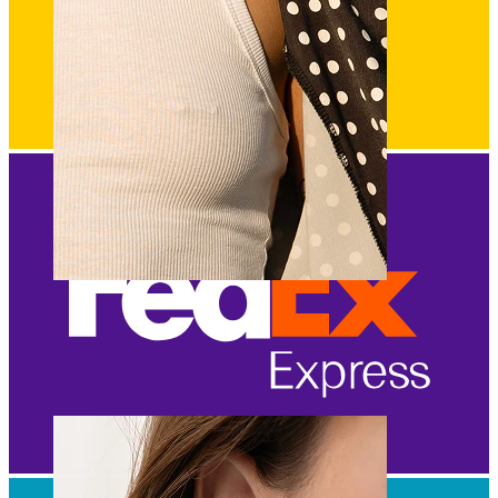
Θηλή
αγορά ανά piercing
Piercings