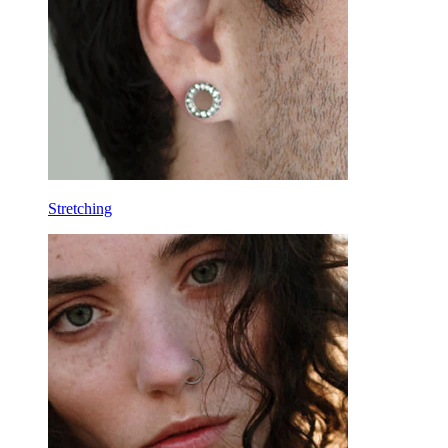
Εργαλεία
Μπανάνα
Λοβός
Τιτάνιο
Stretching