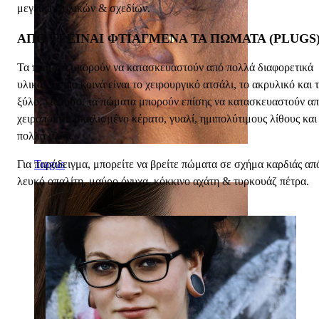
μεγεθών, υλικών & σχεδίων.
ΑΠΌ ΤΙ ΕΊΝΑΙ ΦΤΙΑΓΜΈΝΑ ΤΑ ΠΏΜΑΤΑ (PLUGS)
Τα πώματα μπορούν να κατασκευαστούν από πολλά διαφορετικά
υλικά. Τα πιο κοινά είναι το χειρουργικό ατσάλι, το ακρυλικό και 
ξύλο. Ωστόσο, τα πώματα μπορούν επίσης να κατασκευαστούν α
χειροποίητο σκαλισμένο κέρατο, γυαλί, ημιπολύτιμους λίθους και
πολλά άλλα.
Για παράδειγμα, μπορείτε να βρείτε πώματα σε σχήμα καρδιάς απ
Tragus
λευκό οπαλίτη, μαύρο όνυχα, κόκκινο αχάτη & τυρκουάζ πέτρα.