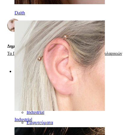
Daith
από
2
Δημοσιεύτηκε στις:
Τα Πάντα Για Τα Stretching Piercings,
Είδη Piercing Σκουλαρικιών
Κατηγορίες
Αφαλός
Χείλος
Θηλή
Industrial
Industrial
Εμφυτεύματα
Helix