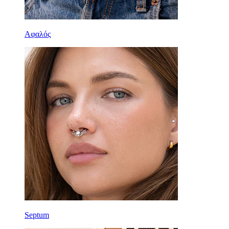
Αφαλός
Septum