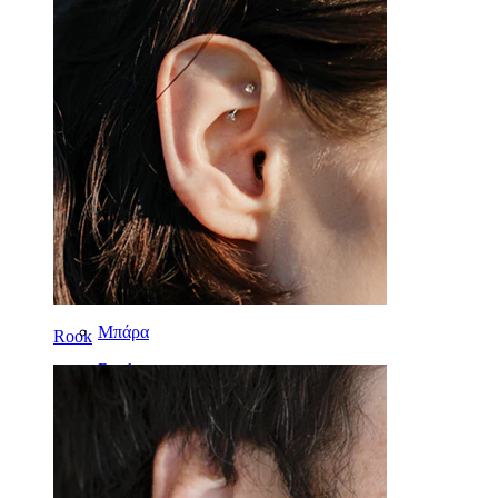
Αυτί
Septum
14Κ Χρυσό
Clip-on
Labret
Γλώσσα
Μύτη
Tragus
Μπάρα
Rook
Rook
Daith
Πέταλο
Κρίκος