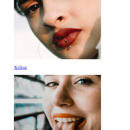
Χείλος