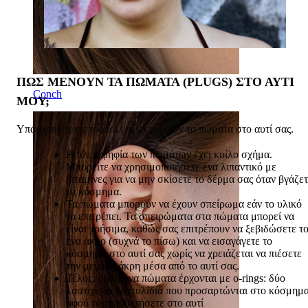
ΠΏΣ ΜΈΝΟΥΝ ΤΑ ΠΏΜΑΤΑ (PLUGS) ΣΤΟ ΑΥΤΊ
Conch
ΜΟΥ;
Υπάρχουν τρεις τρόποι για να μείνουν τα πώματα στο αυτί σας.
Η πλειοψηφία των πωμάτων έχει κοίλο σχήμα.
Μπορείτε να χρησιμοποιήσετε ένα λιπαντικό με
βιταμίνες για να μην σκίσετε το δέρμα σας όταν βγάζε
το κόσμημα.
Τα πώματα μπορούν να έχουν σπείρωμα εάν το υλικό
το επιτρέπει. Τα σπειρώματα στα πώματα μπορεί να
είναι χρήσιμα, καθώς σας επιτρέπουν να ξεβιδώσετε τ
ένα άκρο (συχνά το πίσω) και να εισαγάγετε το
κόσμημα στο αυτί σας χωρίς να χρειάζεται να πιέσετε
την μεγάλη άκρη μέσα από το αυτί σας.
Τέλος, ορισμένα πώματα έρχονται με o-rings: δύο
λαστιχένια δαχτυλίδια που προσαρτώνται στο κόσμημ
αφού το τοποθετήσετε στο αυτί