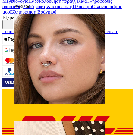
Μεγεθολόγιο
Παρακολούθηση παραγγελίας
Πληροφορίες
Αφαλός
αποστολής
Επιστροφές & ακυρώσεις
Πληρωμή
Ο λογαριασμός
μου
Εξυπηρέτηση Bodymod
Εξερεύνηση
Τύποι piercing
Υλικά piercing κοσμημάτων
Piercing aftercare
Septum