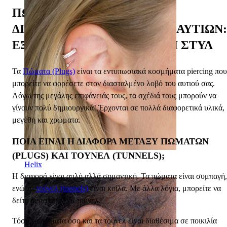
ΠΏΜΑΤΑ (PLUGS) ΓΙΑ
ΔΙΑΣΤΑΛΜΈΝΟΥΣ ΛΟΒΟΎΣ ΑΥΤΙΏΝ:
ΕΞΕΡΕΥΝΏΝΤΑΣ ΥΛΙΚΆ ΚΑΙ ΣΤΥΛ
Τα
Πώματα (Plugs)
είναι τα εντυπωσιακά κοσμήματα piercing που
μπορείτε να φορέσετε στον διασταλμένο λοβό του αυτιού σας.
Λόγω της μεγάλης επιφάνειάς τους, τα σχέδιά τους μπορούν να
γίνουν πολύ δημιουργικά! Έρχονται σε πολλά διαφορετικά υλικά,
μεγέθη και χρώματα.
ΠΟΙΑ ΕΊΝΑΙ Η ΔΙΑΦΟΡΆ ΜΕΤΑΞΎ ΠΩΜΆΤΩΝ
(PLUGS) ΚΑΙ ΤΟΎΝΕΛ (TUNNELS);
Helix
Η διαφορά είναι απλή αλλά σημαντική. Τα πώματα είναι συμπαγή,
ενώ τα
τούνελ (tunnels)
είναι κοίλα. Με άλλα λόγια, μπορείτε να
δείτε μέσα από ένα τούνελ.
Τόσο τα πώματα όσο και τα τούνελ είναι διαθέσιμα σε ποικιλία