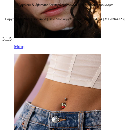
*Εργαλεία & Aftercare δεν περιλαμβάνονται στην τρέχουσα προσφορά.
Copyright © 2026 | Bodymod | Blue Monkeys In Space Ltd. | C 94794 | MT26944223 |
3.1.5
Μύτη