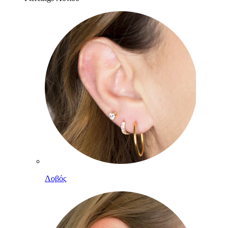
Λοβός