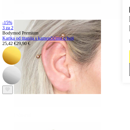
Daith
-15%
3 za 2
Bodymod Premium
Karika od titanija s kamenčićima u boji
25,42 €
29,90 €
Industrial