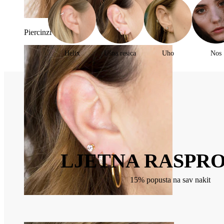
Piercinzi za uho
Helix
Ušna resica
Uho
Nos
LJETNA RASPR
15% popusta na sav nakit
Ušna resica