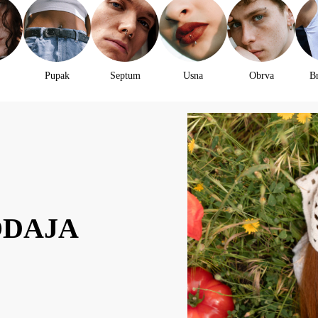
Pupak
Septum
Usna
Obrva
B
ODAJA