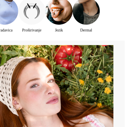
radavica
Proširivanje
Jezik
Dermal