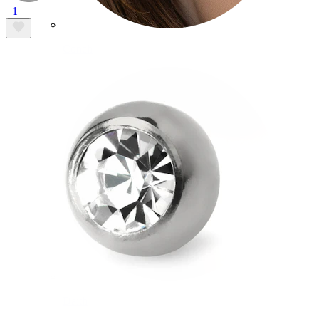
+1
Conch
Daith