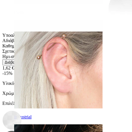
Daith
Υποαλλεργικά
Αδιάβροχο
Καθημερινή χρήση
Σχετικά Εύκολο
Ημι-ανθεκτικό
Διάβασε περισσότερα
1,62 €
1,90 €
-15%
Υλικό:
PTFE / Ακρυλικό
Χρώμα
:
Επιλέξτε Χρώμα
Industrial