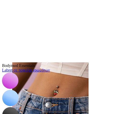
Μύτη
Bodymod Essentials
Labret σε ποικιλία χρωμάτων