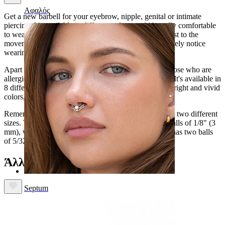
Αφαλός
Get a new barbell for your eyebrow, nipple, genital or intimate
piercing. It's available in different colors, and it's really comfortable
to wear. The barbell is soft and flexible, so it will adjust to the
movements of your body. It's so light that you will barely notice
wearing it.
Apart from being very flexible, PTFE is perfect for those who are
allergic to nickel, because PTFE is 100% nickel-free. It's available in
8 different colors: from a discreet clear color to very bright and vivid
colors, perfect for standing out.
Remember that this barbell is available in 8 colors and two different
sizes. The model with a length of 5/16" (8 mm) has balls of 1/8" (3
mm), while the model with a length of 3/8" (10 mm) has two balls
of 5/32" (4 mm).
Άλλοι αγόρασαν επίσης
Septum