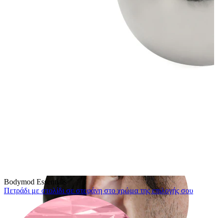
Rook
Bodymod Essentials
Πετράδι με στολίδι σε στεφάνη στο χρώμα της επιλογής σου