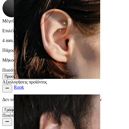
Μέγεθος μπίλιας
:
Επιλέξτε Μέγεθος μπίλιας
4 mm.
3 mm.
Πάχος στύλου:
1.2 mm.
Μήκος:
10 mm.
Ποσότητα: 1
Αλλαγή
Προσθήκη στο καλάθι
Αξιολογήσεις προϊόντος
Rook
Δεν υπάρχουν ακόμα αξιολογήσεις για αυτό το προϊόν
Γράψε μία κριτική
Ποιότητα προϊόντος