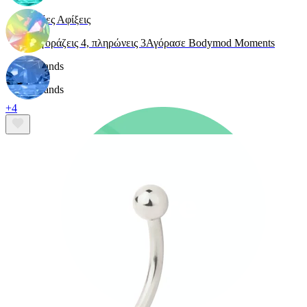
Nέες Αφίξεις
Αγοράζεις 4, πληρώνεις 3
Αγόρασε Bodymod Moments
Brands
Brands
+4