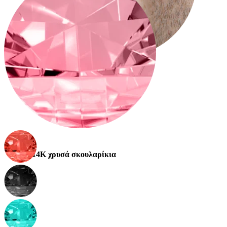
Stretching
14Κ χρυσά σκουλαρίκια
Αγόρασε Τιτάνιο