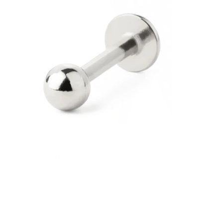
Θηλή
αγορά ανά piercing
Piercings