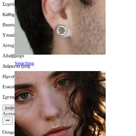
Συχνότητα φορέματος
Καθημερινή χρήση
Βιοσυμβατότητα
Υποαλλεργικά
Αντοχή Στο Νερό
Αδιάβροχο
Stretching
Διάρκεια ζωής
Ημι-ανθεκτικό
Ευκολία χρήσης
Σχετικά Εύκολο
Διάβασε περισσότερα
Λεπτομέρειες προϊόντος
Όνομα:
Μπανάνα από ptfe σε ποικιλία χρωμάτων