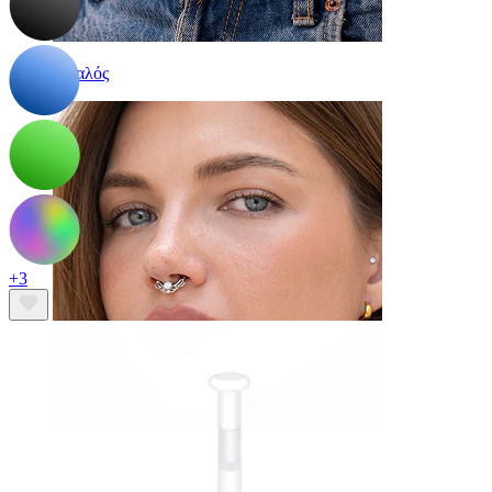
Αφαλός
+3
Septum