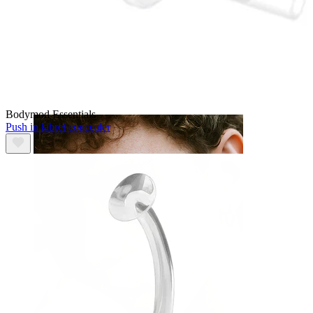
Γλώσσα
Bodymod Essentials
Push in labret concealer