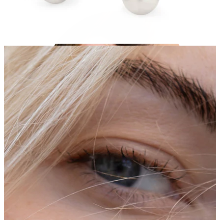
Λοβός