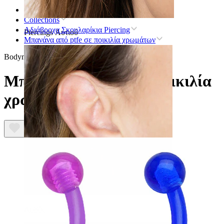
Αρχική
Collections
Αδιάβροχα Σκουλαρίκια Piercing
Piercings Αυτιού
Μπανάνα από ptfe σε ποικιλία χρωμάτων
Bodymod Essentials
Μπανάνα από ptfe σε ποικιλία
χρωμάτων
Λοβός