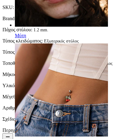
SKU:
Banana-29
Brand:
Bodymod Essentials
Πάχος στύλου:
1.2 mm.
Μύτη
Τύπος κλειδώματος:
Εξωτερικός στύλος
Τύπος σκουλαρικιού:
Μπάρα
Τοποθέτηση:
Snug, Rook, Φρύδι, Daith, Anti-tragus, Χείλος
Μήκος:
10 mm.
Υλικό:
PTFE / Ακρυλικό
Μέγεθος μπίλιας:
4 mm.
Αριθμός αντικειμένων:
1
Σχέδιο:
Simple
Περιγραφή