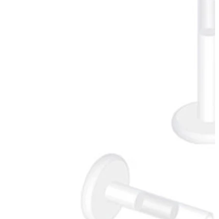
Χείλος