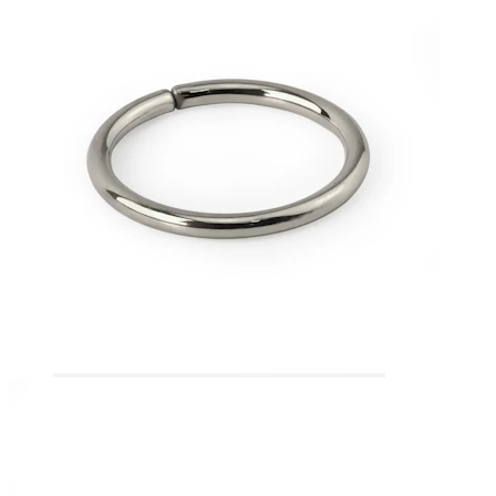
Bodymod Essentials
Αγοράζεις 4, πληρώνεις 3
αγορά ανά είδος
Τύπος σκουλαρικιού