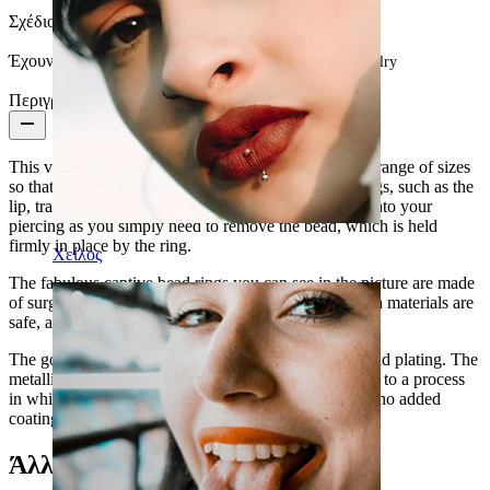
Σχέδιο:
Simple
Έχουν τα σκουλαρίκια επίστρωση:
Yes, the whole jewelry
Περιγραφή
This versatile captive bead ring is available in a huge range of sizes
so that you can use this ring in many different piercings, such as the
lip, tragus,
helix
, nose, or
nipple piercings
. To insert into your
piercing as you simply need to remove the bead, which is held
firmly in place by the ring.
Χείλος
The fabulous captive bead rings you can see in the picture are made
of surgical steel and have a thin titanium coating. Both materials are
safe, and they don't release nickel traces.
The gold-plated model owes its color to a 14-karat gold plating. The
metallic silver model's color has been achieved thanks to a process
in which surgical steel has been micro-polished, with no added
coating.
Άλλοι αγόρασαν επίσης