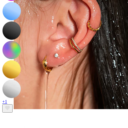
+1
Αδιάβροχο
Piercings Αυτιού