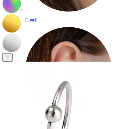
Conch
Daith