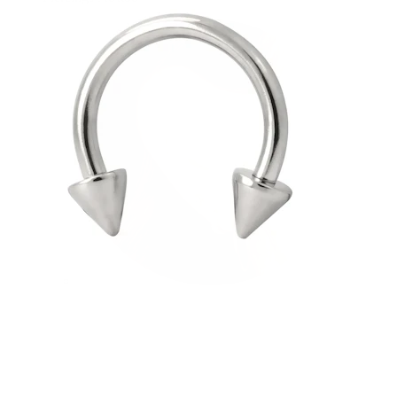
Λοβός