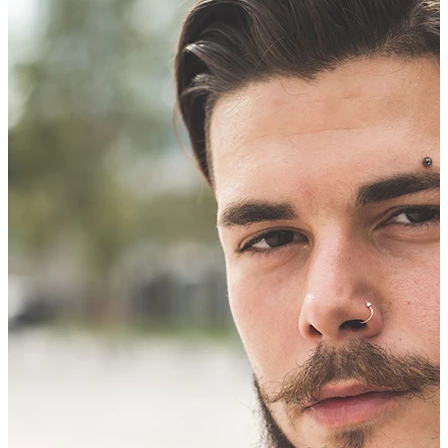
Bodymod Essentials
Αγοράζεις 4, πληρώνεις 3
αγορά ανά είδος
Τύπος σκουλαρικιού