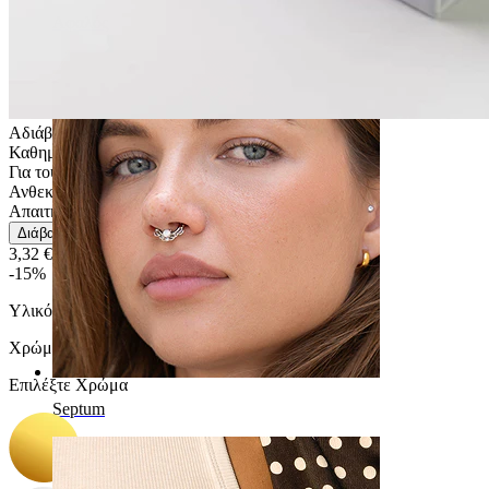
Αφαλός
Αδιάβροχο
Καθημερινή χρήση
Για τους περισσότερους τύπους δέρματος
Ανθεκτικό
Απαιτητικό
Διάβασε περισσότερα
3,32 €
3,90 €
-15%
Υλικό:
Χειρουργικό ατσάλι
Χρώμα
:
Επιλέξτε Χρώμα
Septum