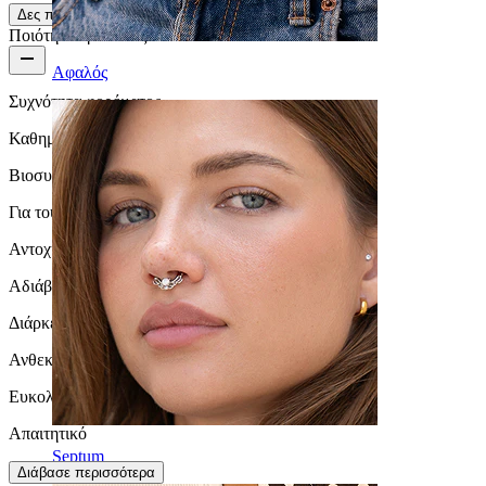
Δες περισσότερα
Ποιότητα προϊόντος
Αφαλός
Συχνότητα φορέματος
Καθημερινή χρήση
Βιοσυμβατότητα
Για τους περισσότερους τύπους δέρματος
Αντοχή Στο Νερό
Αδιάβροχο
Διάρκεια ζωής
Ανθεκτικό
Ευκολία χρήσης
Απαιτητικό
Septum
Διάβασε περισσότερα