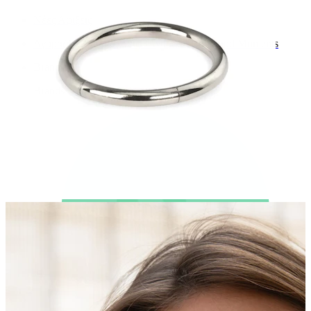
Nέες Αφίξεις
Αγοράζεις 4, πληρώνεις 3
Αγόρασε Bodymod Moments
Brands
Brands