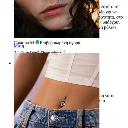
Ένα κομμάτι εξαιρετικής ποιότητας σε πολύ προσιτή τιμή!
Ήμουν επιφυλακτική απέναντι σε αυτή τη μέθοδο για να
κλείσω το piercing, αλλά αντέχει στην καθημερινότητα, στο
ντους και στον ύπνο χωρίς να πέφτει ποτέ! Υ.Γ. - υπάρχουν
πολλά βίντεο στο YouTube σχετικά με το πώς να βάλετε
αυτόν τον τύπο piercing εύκολα :)
Catarina M.
Επιβεβαιωμένη αγορά
Μύτη
AI Translated
Show original
Rating
Δύσκολο να εγκατασταθεί
Όμορφο κόσμημα, αλλά δυστυχώς δεν κατάφερα να το
εγκαταστήσω τελικά. Παρήγγειλα διάμετρο 6 mm.
Sera
Επιβεβαιωμένη αγορά
AI Translated
Show original