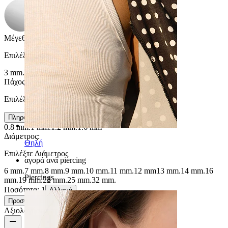
Μέγεθος μπίλιας
:
Επιλέξτε Μέγεθος μπίλιας
3 mm.
4 mm.
5 mm.
6 mm.
Πάχος στύλου
:
Επιλέξτε Πάχος στύλου
Πληροφορίες μεγέθους
0.8 mm.
1 mm.
1.2 mm.
1.6 mm
Διάμετρος
:
Θηλή
Επιλέξτε Διάμετρος
αγορά ανά piercing
6 mm.
7 mm.
8 mm.
9 mm.
10 mm.
11 mm.
12 mm
13 mm.
14 mm.
16
Piercings
mm.
19 mm.
22 mm.
25 mm.
32 mm.
Ποσότητα: 1
Αλλαγή
Προσθήκη στο καλάθι
Αξιολογήσεις προϊόντος