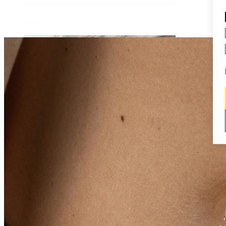
Daith
Industrial