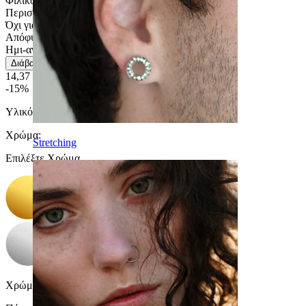
Φιλικό Προς Χρήση
Περιστασιακή χρήση
Όχι για ευαίσθητο δέρμα
Απόφυγε το νερό
Ημι-ανθεκτικό
Διάβασε περισσότερα
14,37 €
16,90 €
-15%
Υλικό:
Χειρουργικό ατσάλι / Ορείχαλκος
Χρώμα
:
Stretching
Επιλέξτε Χρώμα
Χρώμα πολύτιμου λίθου:
Διάφανο