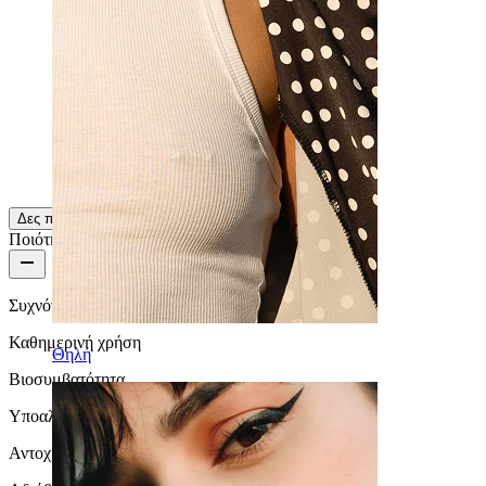
πολύ όμορφο αλλά πολύ μικρό
μπορείτε να το πάρετε σε 10 mm;
kloe
Επιβεβαιωμένη αγορά
AI Translated
Show original
Δες περισσότερα
Ποιότητα προϊόντος
Συχνότητα φορέματος
Καθημερινή χρήση
Θηλή
Βιοσυμβατότητα
Υποαλλεργικά
Αντοχή Στο Νερό