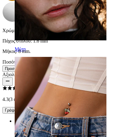
Χρώμα πολύτιμου λίθου:
Διάφανο
Πάχος στύλου:
1.6 mm
Μύτη
Μήκος:
8 mm.
Ποσότητα: 1
Αλλαγή
Προσθήκη στο καλάθι
Αξιολογήσεις προϊόντος
4.3
(3 αξιολογήσεις)
Γράψε μία κριτική
Rating