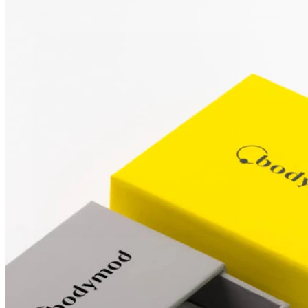
Αφαλός
Septum