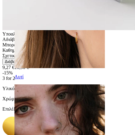
Υποαλλεργικά
Αδιάβροχο
Μπορεί να διαρκέσει μια ζωή
Καθημερινή χρήση
Σχετικά Εύκολο
Διάβασε περισσότερα
9,27 €
10,90 €
-15%
Αυτί
3 for 2
Υλικό:
Τιτάνιο
Χρώμα
:
Επιλέξτε Χρώμα