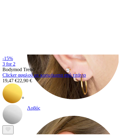
-15%
3 for 2
Bodymod Trend
Clicker αφαλού με κοσμήματα από τιτάνιο
19,47 €
22,90 €
Λοβός