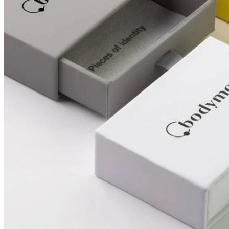
Θηλή
αγορά ανά piercing
Piercings