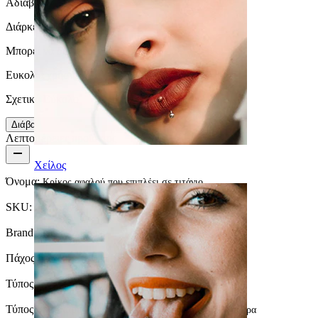
Αδιάβροχο
Διάρκεια ζωής
Μπορεί να διαρκέσει μια ζωή
Ευκολία χρήσης
Σχετικά Εύκολο
Διάβασε περισσότερα
Λεπτομέρειες προϊόντος
Χείλος
Όνομα:
Κρίκος αφαλού που επιπλέει σε τιτάνιο
SKU:
Belly-547
Brand:
Bodymod Trend
Πάχος στύλου:
1.6 mm
Τύπος κλειδώματος:
Push-In
Τύπος σκουλαρικιού:
Αιωρούμενος κρίκος κοιλιάς, Μπάρα