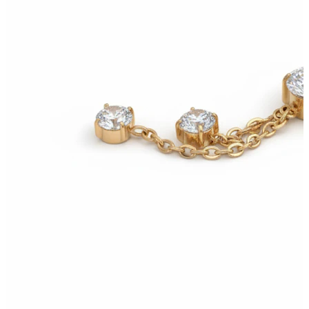
Nέες Αφίξεις
Αγοράζεις 4, πληρώνεις 3
Αγόρασε Bodymod Moments
Brands
Brands