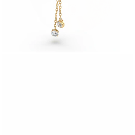
Stretching
14Κ χρυσά σκουλαρίκια
Αγόρασε Τιτάνιο