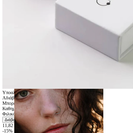
Stretching
Υποαλλεργικά
Αδιάβροχο
Μπορεί να διαρκέσει μια ζωή
Καθημερινή χρήση
Φιλικό Προς Χρήση
Διάβασε περισσότερα
11,82 €
13,90 €
-15%