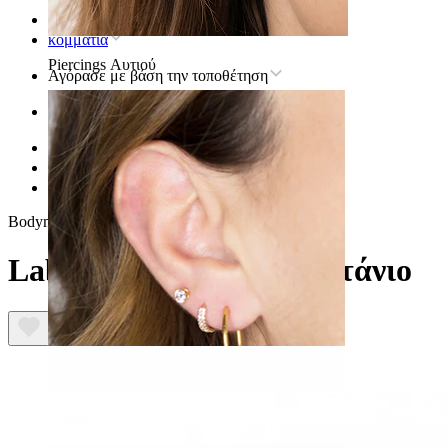
Αρχική
κομμάτια
Piercings Αυτιού
Αγόρασε με βάση την τοποθέτηση
Αυτί
Helix
Σκουλαρίκια piercing helix τιτανίου
Labret ηλιαχτίδα από τιτάνιο
Bodymod Trend
Labret ηλιαχτίδα από τιτάνιο
Λοβός