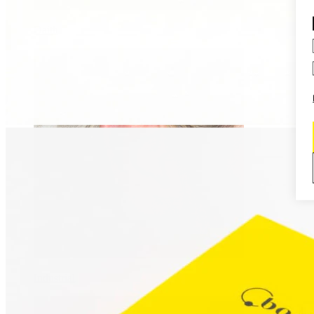
Daith
Industrial