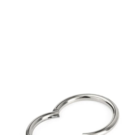
Proširivanje
Nakit od 14K zlata
Kupuj Titanij