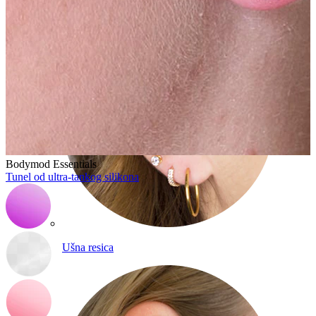
Bodymod Essentials
Tunel od ultra-tankog silikona
Ušna resica