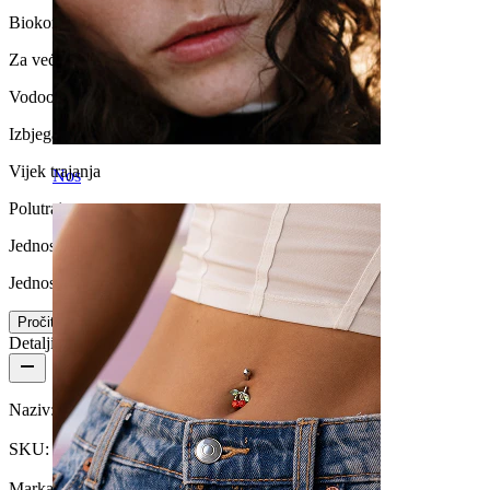
Biokompatibilnost
Za većinu tipova kože
Vodootpornost
Izbjegavajte vodu
Vijek trajanja
Nos
Polutrajno
Jednostavnost uporabe
Jednostavno za upotrebu
Pročitaj više
Detalji proizvoda
Naziv:
Čepić s prekrasnim rubom i ružičastim kamenčićem
SKU:
Plug-171
Marka:
Bodymod Trend