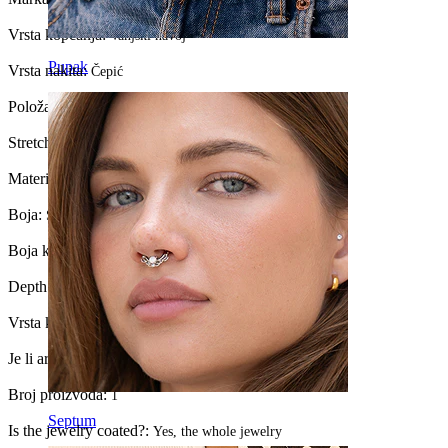
Vrsta kopčanja:
Vanjski navoj
Pupak
Vrsta nakita:
Čepić
Položaj:
Stretching
Stretch diameter:
6 mm.
Materijal:
Kirurški čelik / Mesing
Boja:
Srebrna / Crna
Boja kamenčića:
Svjetloružičasta
Depth:
15 mm.
Vrsta kamenčića:
Kubni cirkonij
Je li artikl zalijepljen?:
Da
Broj proizvoda:
1
Septum
Is the jewelry coated?:
Yes, the whole jewelry