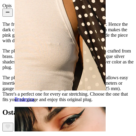
Opis
The front side of this plug is coated with antique silver. Hence the
dark color that you can see in the picture above, which makes the
pink gem stand out. Around it, several little dots provide the piece
with depth and enhance the beauty of the plug.
The plug is made of surgical steel, and the front side is crafted from
brass. As mentioned before, the front side features antique silver
shades. The rest has been coated in the same shiny silver color as the
plug.
The plug is equipped with a beautiful screw back that allows easy
insertion into the earlobe. It's available in different diameters or
gauge sizes that range from 2g up to 1-inch (6 mm to 25 mm).
There's a perfect one for every ear stretching. Choose the one that
Bradavica
fits your ear gauge and enjoy this original plug.
Ostali su također kupili