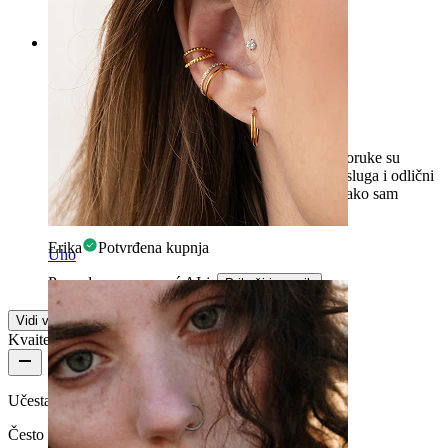
Prevedeno uz pomoć AI-ja
Prikaži izvornik
Rating
SUPER
Predivan par utika, jako sam srećna i rokovi isporuke su
poštovani... zapravo: čak i unaprijed. Odlična usluga i odlični
artikli. Sigurno ćemo se ponovo vidjeti: hvala, jako sam
srećna.
Erika
Potvrđena kupnja
Uho
Prevedeno uz pomoć AI-ja
Prikaži izvornik
Vidi više
Kvaiteta proizvoda
Učestalost nošenja
Često nošenje