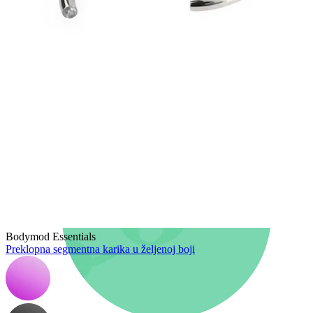
Novo
Kupi 4, plati 3
Kupuj Bodymod Moments
Brands
Brands
Bodymod Essentials
Preklopna segmentna karika u željenoj boji