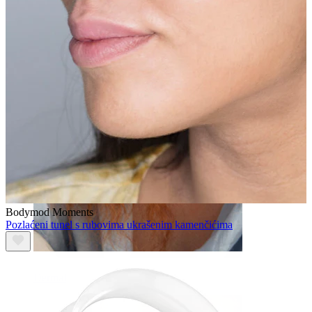
Obrva
Bodymod Moments
Pozlaćeni tunel s rubovima ukrašenim kamenčićima
Dermal