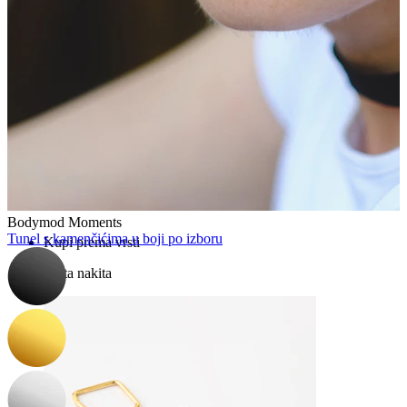
Bodymod Essentials
Kupi 4, plati 3
Bodymod Moments
Tunel s kamenčićima u boji po izboru
Kupi prema vrsti
Vrsta nakita