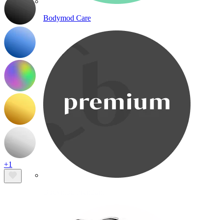
Bodymod Care
+1
Bodymod Premium