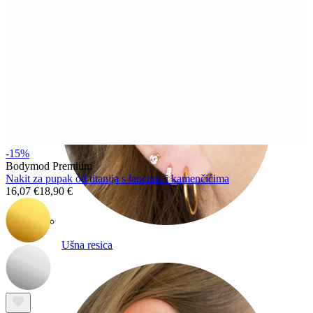
-15%
Bodymod Premium
Nakit za pupak od titanija s lancima i kamenčićima
16,07 €
18,90 €
Ušna resica