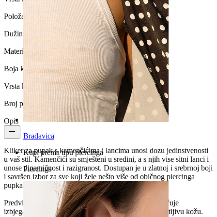
Položaj:
Pupak
Dužina:
10 mm
Materijal:
Kirurški čelik / Mesing
Boja kamenčića:
Prozirna
Vrsta kamenčića:
Kubni cirkonij
Broj proizvoda:
1
Opis
Bradavica
Kliker za pupak s kamenčićima i lancima unosi dozu jedinstvenosti
Kupi prema tipu piercinga
u vaš stil. Kamenčići su smješteni u sredini, a s njih vise sitni lanci i
unose dinamičnost i razigranost. Dostupan je u zlatnoj i srebrnoj boji
Piercings
i savršen izbor za sve koji žele nešto više od običnog piercinga
pupka.
Predviđen je za povremeno nošenje, stoga se preporučuje
izbjegavanje vode, a ovaj model nije prikladan za osjetljivu kožu.