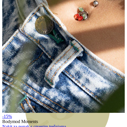
Bodymod Moments
-15%
Bodymod Moments
Nakit za pupak s crvenim trešnjama