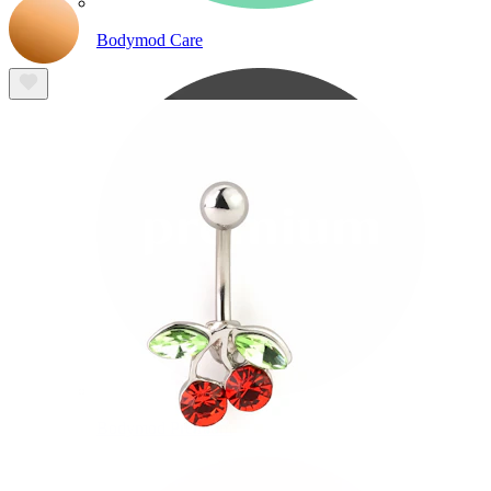
Bodymod Care
Bodymod Premium