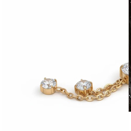
Vodootporan
Piercinzi za uho