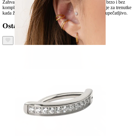
Zahvaljujući zatvaranju na šarku, umeće se u piercing brzo i bez
komplikacija. Kolekcija Bodymod Moments stvorena je za trenutke
kada želite da vaš
piercing pupka
izgleda profinjeno i upečatljivo.
Ostali su također kupili
Uho