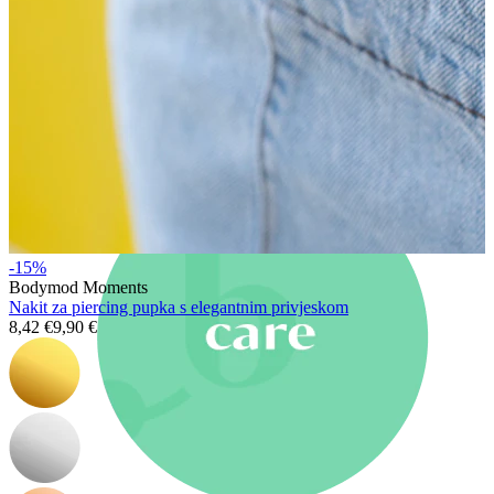
Novo
Kupi 4, plati 3
Kupuj Bodymod Moments
Brands
Brands
-15%
Bodymod Moments
Nakit za piercing pupka s elegantnim privjeskom
8,42 €
9,90 €