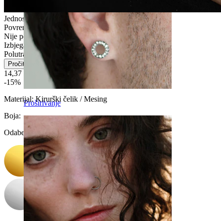
Jednostavno za upotrebu
Povremeno nošenje
Nije pogodno za osjetljivu kožu
Izbjegavajte vodu
Polutrajno
Pročitaj više
14,37 €
16,90 €
-15%
Materijal:
Kirurški čelik / Mesing
Proširivanje
Boja
:
Odaberite Boja