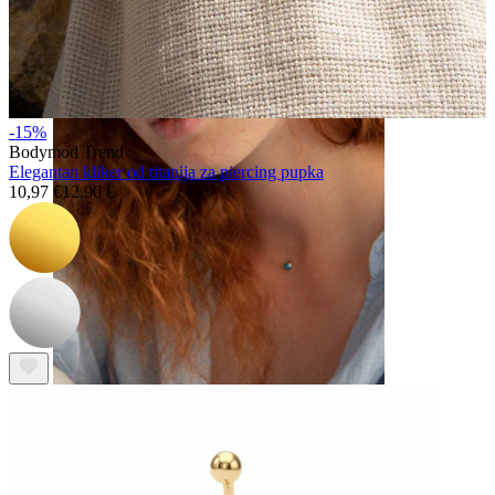
Obrva
-15%
Bodymod Trend
Elegantan kliker od titanija za piercing pupka
10,97 €
12,90 €
Dermal