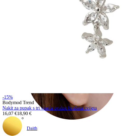
Conch
-15%
Bodymod Trend
Nakit za pupak s tri viseća ovalno brušena cvijeta
16,07 €
18,90 €
Daith