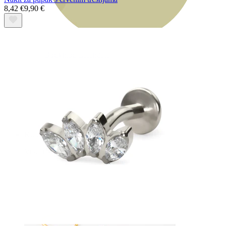
8,42 €
9,90 €
Bodymod Essentials
Kupi 4, plati 3
Kupi prema vrsti
Vrsta nakita