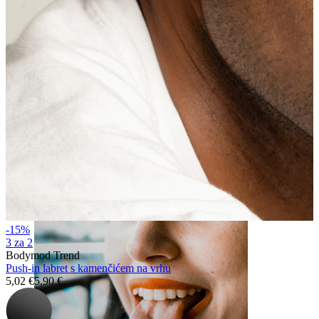
Usna
-15%
3 za 2
Bodymod Trend
Push-in labret s kamenčićem na vrhu
5,02 €
5,90 €