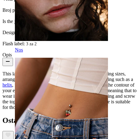
Broj proizvoda:
1
Is the jewelry coated?:
Yes, the whole jewelry
Design Height:
10 mm
Flash label:
3 za 2
Nos
Opis
This labret features marquise cut CZ stones in decreasing sizes,
arranged in a gentle curve, ideal for wearing in a piercing such as a
helix
, flat, or upper lobe, where the curve will follow the contour of
your ear. This piece is closed with an internal thread, meaning that to
wear it, you insert the smooth stem through your piercing and screw
the top on to secure it. Crafted from titanium, this piece is suitable
for those with sensitive skin.
Ostali su također kupili