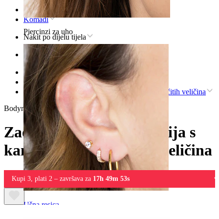
Naslovnica
Komadi
Piercinzi za uho
Nakit po dijelu tijela
Uho
Helix
Nakit za piercing helixa od titanija
Zaobljeni labret od titanija s kamenčićima različitih veličina
Bodymod Premium
Zaobljeni labret od titanija s
kamenčićima različitih veličina
Kupi 3, plati 2 – završava za
17h 49m 53s
Ušna resica