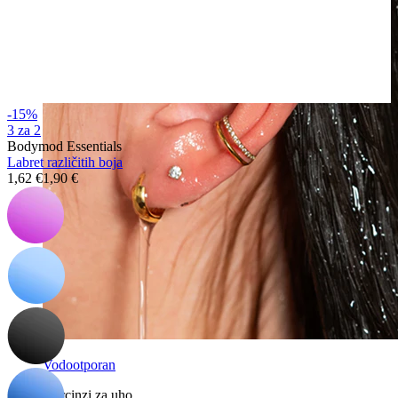
-15%
3 za 2
Bodymod Essentials
Labret različitih boja
1,62 €
1,90 €
Vodootporan
Piercinzi za uho