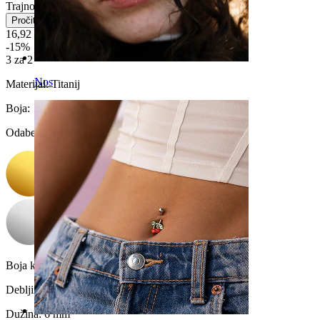
Trajno
Pročitaj više
16,92 €
19,90 €
-15%
3 za 2
Nos
Materijal:
Titanij
Boja
:
Odaberite Boja
Boja kamenčića:
Prozirna
Debljina navoja:
1,2 mm
Dužina:
6 mm