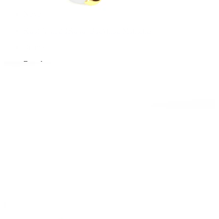
Novo
Kupi 4, plati 3
Kupuj Bodymod Moments
Brands
Brands