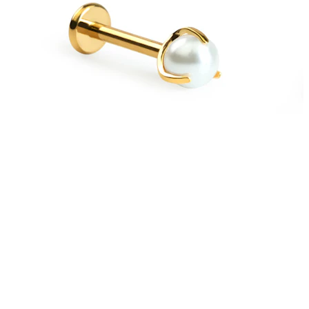
Bodymod Care
Bodymod Premium