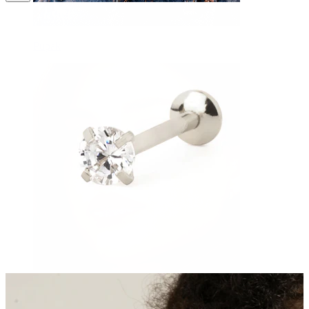
Pupak
Septum