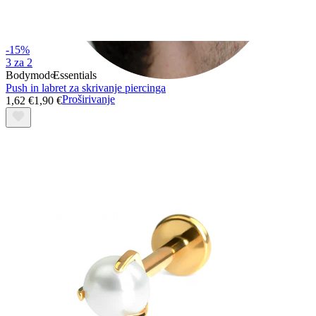
-15%
3 za 2
Bodymod Essentials
Push in labret za skrivanje piercinga
Proširivanje
1,62 €
1,90 €
Nakit od 14K zlata
Kupuj Titanij