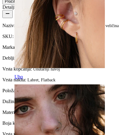
Pročitaj više
Detalji proizvoda
Naziv:
Zaobljeni labret od titanija s kamenčićima različitih veličina
SKU:
Labret-211
Marka:
Bodymod Premium
Debljina navoja:
1,2 mm
Vrsta kopčanja:
Unutarnji navoj
Uho
Vrsta nakita:
Labret, Flatback
Položaj:
Ušna resica, Helix, Conch
Dužina:
6 mm
Materijal:
Titanij
Boja kamenčića:
Prozirna
Vrsta premaza:
PVD premaz