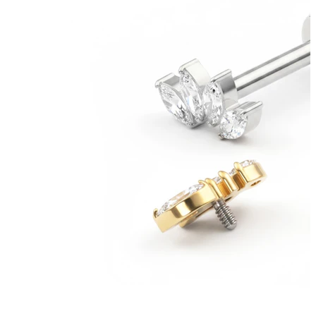
Bodymod Essentials
Kupi 4, plati 3
Kupi prema vrsti
Vrsta nakita