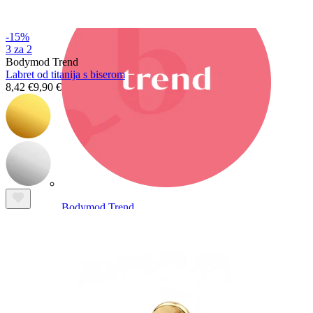
-15%
3 za 2
Bodymod Trend
Labret od titanija s biserom
8,42 €
9,90 €
Bodymod Trend