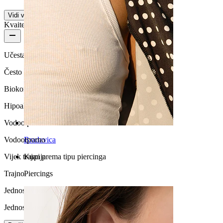
Vidi više
Kvaiteta proizvoda
Učestalost nošenja
Često nošenje
Biokompatibilnost
Hipoalergeno
Vodootpornost
Bradavica
Vodootporno
Kupi prema tipu piercinga
Vijek trajanja
Piercings
Trajno
Jednostavnost uporabe
Jednostavno za upotrebu