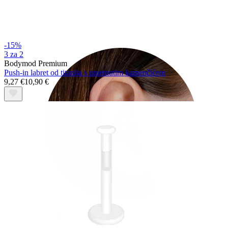
Conch
-15%
3 za 2
Bodymod Premium
Push-in labret od titanija s umetnutim kamenčićem
9,27 €
10,90 €
Daith