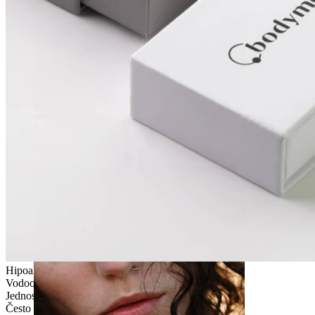
Proširivanje
Hipoalergeno
Vodootporno
Jednostavno za upotrebu
Često nošenje