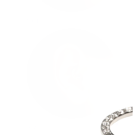
Conch
Daith