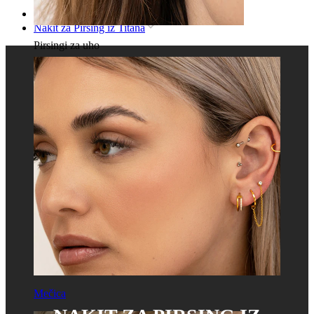
Domov
Nakit za Pirsing iz Titana
Pirsingi za uho
Mečica