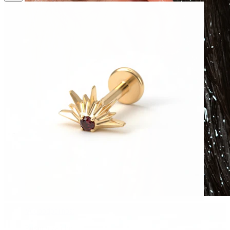
Vodoodpornost
Pirsingi za uho