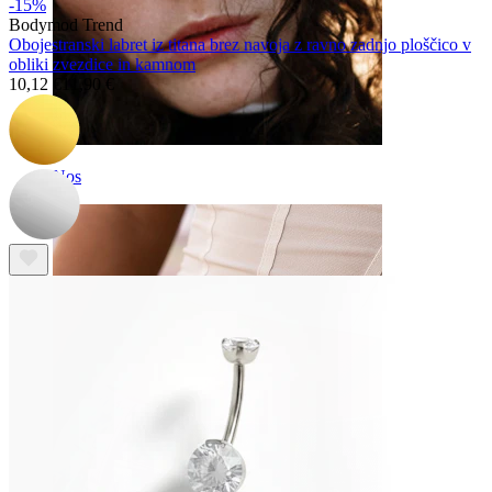
-15%
Bodymod Trend
Obojestranski labret iz titana brez navoja z ravno zadnjo ploščico v
obliki zvezdice in kamnom
10,12 €
11,90 €
Nos