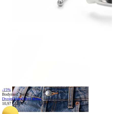
Nos
-15%
Bodymod Trend
Dvojni obroček iz titana
10,97 €
12,90 €