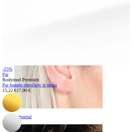
Daith
-15%
Par
Bodymod Premium
Par huggie obročkov iz titana
15,22 €
17,90 €
Industrial