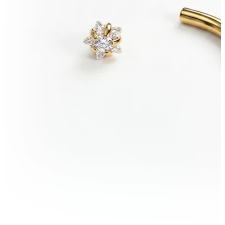
Novo
Plačaš 3, dobiš 4
Oglej si Bodymod Moment
Brands
Brands