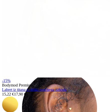
Helix
-15%
Bodymod Premium
Labret iz titana v obliki sončnega zahoda
15,22 €
17,90 €