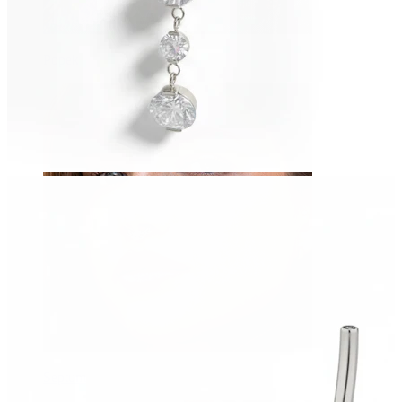
Popek
Septum