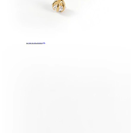
Stretching
Nakit iz 14-kt zlata
Kupi izdelke iz titana