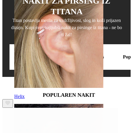
NAKIT ZA PIRSING IZ
TITANA
Titan postavlja merila za vzdržljivost, slog in koži prijazen
dizajn. Kupi svoj najljubši nakit za pirsinge iz titana - ne bo
ti žal!
Obroč
Helix
Tragus
Pop
POPULAREN NAKIT
Helix