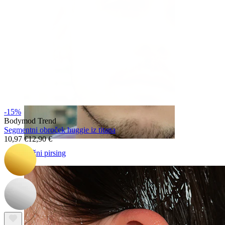
-15%
Bodymod Trend
Segmentni obroček huggie iz titana
10,97 €
12,90 €
Lažni pirsing