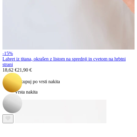
Bodymod Essentials
-15%
Labret iz titana, okrašen z listom na sprednji in cvetom na hrbtni
Plačaš 3, dobiš 4
strani
18,62 €
21,90 €
Nakupuj po vrsti nakita
Vrsta nakita