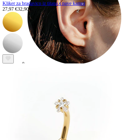
Kliker za bradavico iz titana s pave kamni
27,97 €
32,90 €
Rook