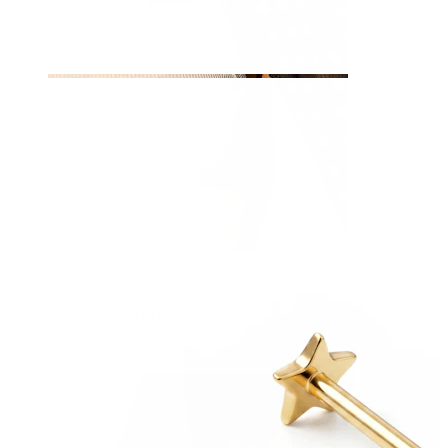
Bradavica
Nakupuj po vrsti pirsinga
Piercings