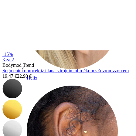
-15%
3 za 2
Bodymod Trend
Segmentni obroček iz titana s trojnim obročkom s ševron vzorcem
19,47 €
22,90 €
Helix