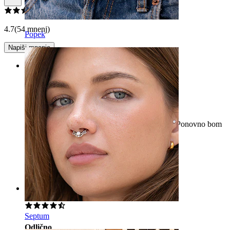
4.7
(54 mnenj)
Popek
Napiši mnenje
Rating
Odličen izdelek
Točno tako, kot je opisano. Odlična kakovost! Ponovno bom
naročil od tukaj.
Fern
Preverjen nakup
AI Translated
Show original
Rating
Septum
Odlično