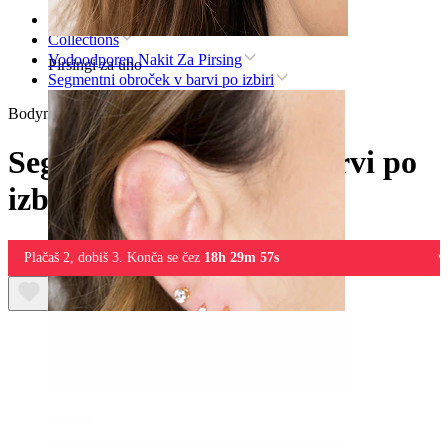
Domov
Collections
Vodoodporen Nakit Za Pirsing
Pirsingi za uho
Segmentni obroček v barvi po izbiri
Bodymod Essentials
Segmentni obroček v barvi po
izbiri
Plačaš 2, dobiš 3. Konča se čez
18h 29m 57s
Mečica