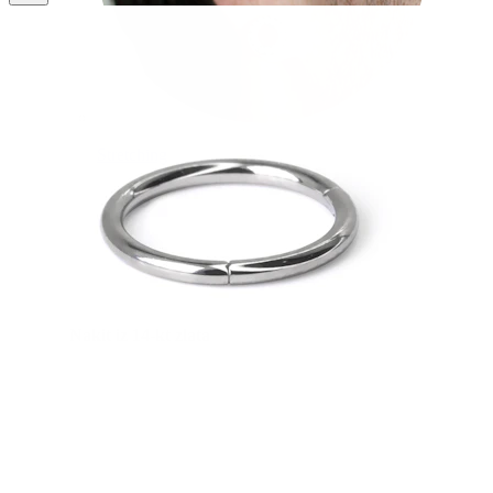
Stretching
Nakit iz 14-kt zlata
Kupi izdelke iz titana