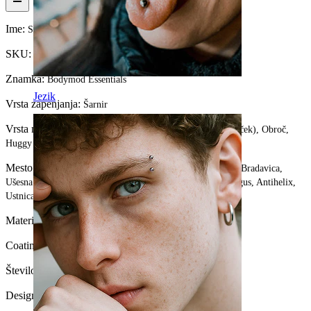
Ime:
Segmentni obroček v barvi po izbiri
SKU:
Ring-94
Znamka:
Bodymod Essentials
Jezik
Vrsta zapenjanja:
Šarnir
Vrsta nakita:
Obročki za razširjene pirsinge, Sleeper (obroček), Obroč,
Huggy
Mesto:
Tragus, Stretching, Snug, Septum, Rook, Nosnica, Bradavica,
Ušesna mečica, Helix, Obrv, Daith, Conch, Popek, Anti-tragus, Antihelix,
Ustnica, Intimate
Material:
Kirurško jeklo
Coating type:
Anodized
Število izdelkov:
1
Design:
Simple