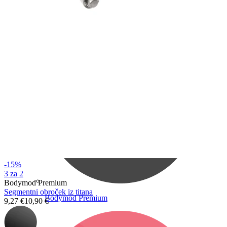
Bodymod Care
-15%
3 za 2
Bodymod Premium
Segmentni obroček iz titana
Bodymod Premium
9,27 €
10,90 €