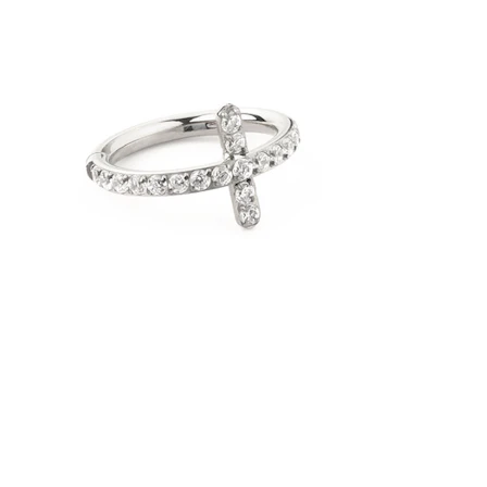
Bodymod Essentials
Plačaš 3, dobiš 4
Nakupuj po vrsti nakita
Vrsta nakita