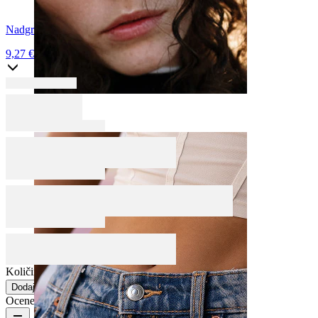
Nadgradi v titan
9,27 €
10,90 €
Nos
Količina: 1
Spremeni
Dodaj v košarico
Ocene izdelka