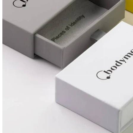
Bradavica
Nakupuj po vrsti pirsinga
Piercings