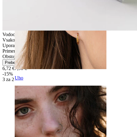
Vodoodporno
Vsakodnevno nošenje
Uporabniku prijazno
Primerno za večino tipov kože
Obstojen
Preberi več
6,72 €
7,90 €
-15%
Uho
3 za 2