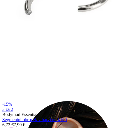
Industrial
-15%
3 za 2
Bodymod Essentials
Segmentni obroček v barvi po izbiri
6,72 €
7,90 €