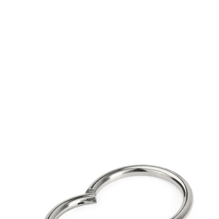
Conch
Daith