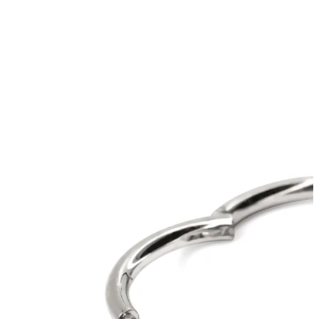
Novo
Plačaš 3, dobiš 4
Oglej si Bodymod Moment
Brands
Brands