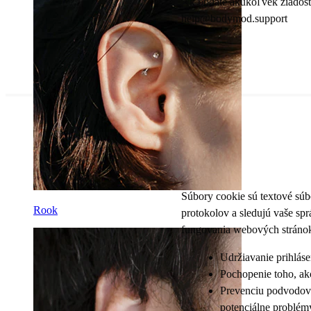
Ak podáte akúkoľvek žiadosť
help@bodymod.support
Súbory cookie sú textové súb
Rook
protokolov a sledujú vaše sp
fungovania webových stránok,
Udržiavanie prihláse
Pochopenie toho, ak
Prevenciu podvodov.
potenciálne problémy