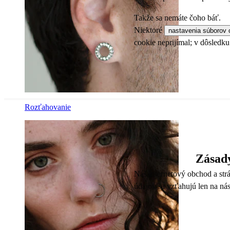
Takže sa nemáte čoho báť.
Niektoré
nastavenia súborov 
cookie neprijímal; v dôsledk
Rozťahovanie
Zásady
Náš internetový obchod a st
údajov sa vzťahujú len na nás,