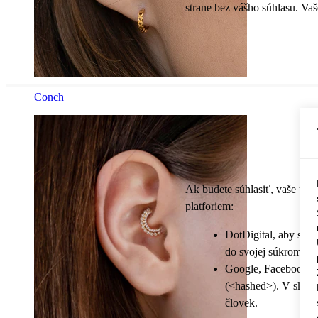
strane bez vášho súhlasu. Va
Conch
Ak budete súhlasiť, vaše úda
platforiem:
DotDigital, aby sme
do svojej súkromnej 
Google, Facebook, S
(<hashed>). V skrat
človek.