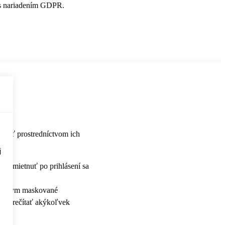
e s nariadením GDPR.
loviť prostredníctvom ich
j
 odmietnuť po prihlásení sa
pred tým maskované
hol prečítať akýkoľvek