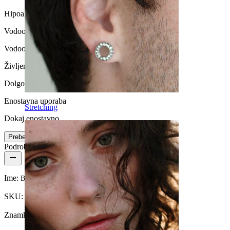
Hipoalergen
Vodoodpornost
Vodoodporno
Življenjska doba
Dolgoročna vzdržljivost
Enostavna uporaba
Stretching
Dokaj enostavno
Preberi več
Podrobnosti o izdelku
Ime:
Barbel za industrial z uokvirjenimi kamni
SKU:
Barbell-211
Znamka:
Bodymod Trend