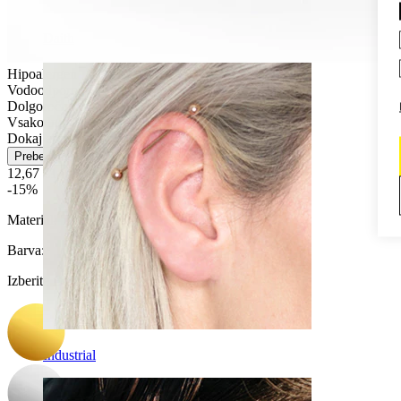
Daith
Hipoalergen
Vodoodporno
Dolgoročna vzdržljivost
Vsakodnevno nošenje
Dokaj enostavno
Preberi več
12,67 €
14,90 €
-15%
Material:
Titan
Barva
:
Izberite Barva
Industrial