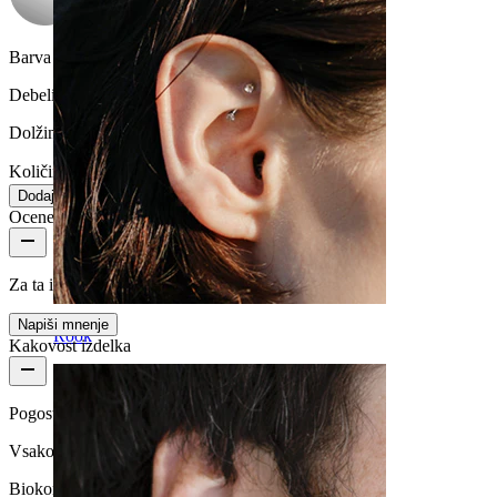
Barva kamenčka:
Prozorna
Debelina navoja:
1,6 mm
Dolžina:
38 mm
Količina: 1
Spremeni
Dodaj v košarico
Ocene izdelka
Za ta izdelek še ni mnenj
Napiši mnenje
Rook
Kakovost izdelka
Pogostost nošenja
Vsakodnevno nošenje
Biokompatibilnost