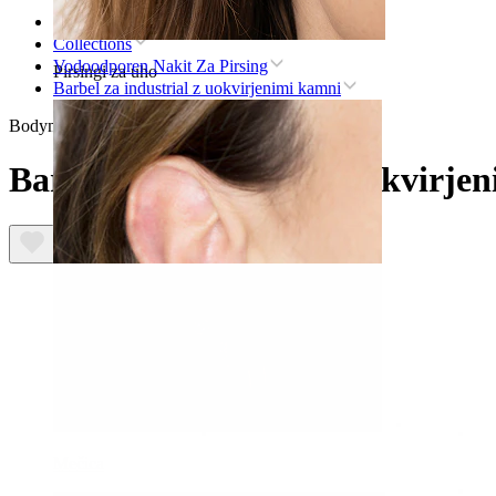
Domov
Collections
Vodoodporen Nakit Za Pirsing
Pirsingi za uho
Barbel za industrial z uokvirjenimi kamni
Bodymod Trend
Barbel za industrial z uokvirje
Mečica