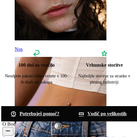
Nos
100 dni za vračilo
Vrhunske storitve
Neodprte pakete lahko vrnete v 100-
Najboljše storitve za stranke v
ih dneh od nakupa
pirsing industriji
Potrebuješ pomoč?
Vodič po velikostih
O Bodymodu