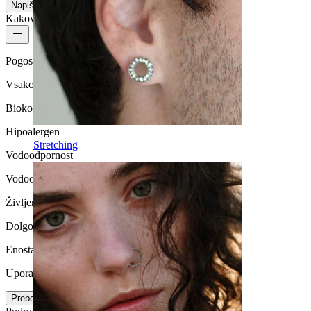
Napiši mnenje
Kakovost izdelka
Pogostost nošenja
Vsakodnevno nošenje
Biokompatibilnost
Hipoalergen
Stretching
Vodoodpornost
Vodoodporno
Življenjska doba
Dolgoročna vzdržljivost
Enostavna uporaba
Uporabniku prijazno
Preberi več