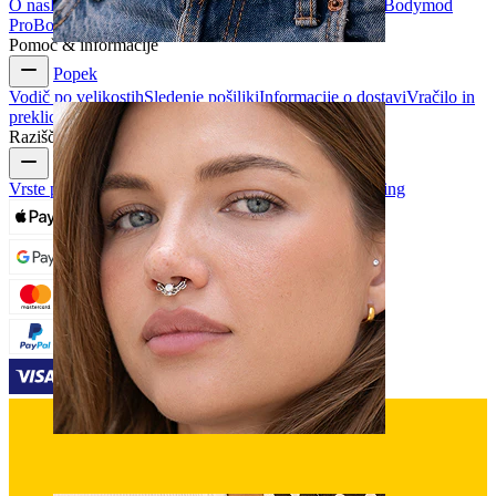
O nas
Blog
Splošni pogoji poslovanja
Kontaktirajte nas
Bodymod
Pro
Bodymod Creators
Mnenja o Bodymodu
Pomoč & informacije
Popek
Vodič po velikostih
Sledenje pošiljki
Informacije o dostavi
Vračilo in
preklic naročila
Plačilo
Moj račun
Podpora Bodymod
Raziščite
Vrste pirsingov
Materiali nakita za pirsing
Nega za pirsing
Septum