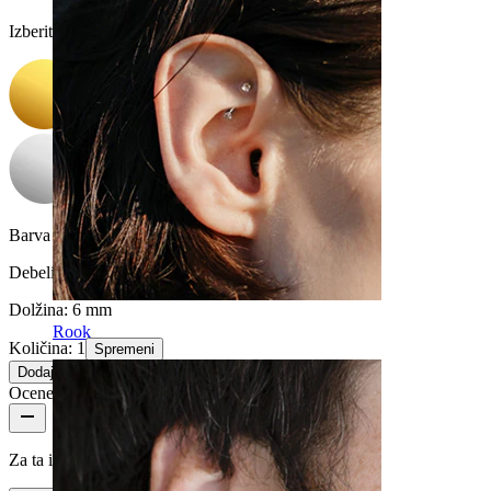
Izberite Barva
Barva kamenčka:
Prozorna
Debelina navoja:
1 mm
Dolžina:
6 mm
Rook
Količina: 1
Spremeni
Dodaj v košarico
Ocene izdelka
Za ta izdelek še ni mnenj