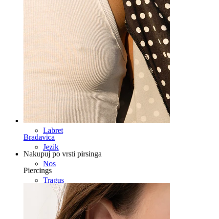
Industrial
Dermal
Helix
Uho
Septum
14-kt zlato
Lažni pirsing
Labret
Bradavica
Jezik
Nakupuj po vrsti pirsinga
Nos
Piercings
Tragus
Barbel
Rook