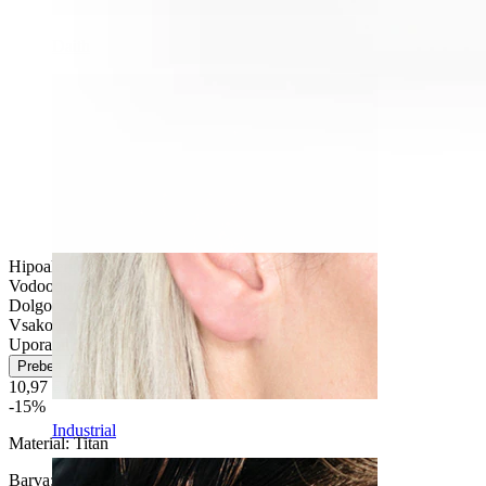
Daith
Hipoalergen
Vodoodporno
Dolgoročna vzdržljivost
Vsakodnevno nošenje
Uporabniku prijazno
Preberi več
10,97 €
12,90 €
-15%
Industrial
Material:
Titan
Barva
: