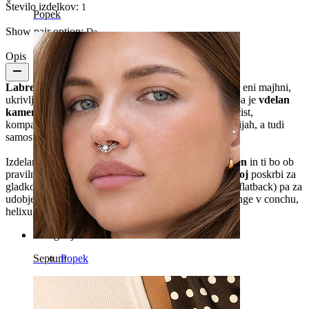
Število izdelkov:
1
Popek
Show pair option:
Da
Opis
Labret iz titana luna z zvezdico
združi oba motiva v eni majhni,
ukrivljeni celoti. Luna se udobno prilega koži, v njej pa je
vdelan
kamenček, ki predstavlja zvezdico
, s čimer ustvari čist,
kompakten detajl. Super izgleda v različnih kombinacijah, a tudi
samostojno. Na voljo je v zlati in srebrni barvi.
Izdelan je iz
titana
, zato je
hipoalergen, vodoodporen
in ti bo ob
pravilni negi
lahko služil vse življenje
.
Notranji navoj
poskrbi za
gladko vstavljanje in varen oprijem, raven zadnji del (flatback) pa za
udobje pri
vsakdanjem nošenju
. Primeren je za pirsinge v conchu,
helixu, ušesni mečici ali tragusu.
Kategorije
Popek
Septum
Ustnica
Bradavica