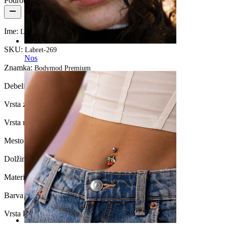
Podrobnosti o izdelku
Ime:
Labret iz titana v obliki lune z zvezdico
SKU:
Labret-269
Nos
Znamka:
Bodymod Premium
Debelina navoja:
1 mm
Vrsta zapenjanja:
Notrani navoj
Vrsta nakita:
Labret, Flatback
Mesto:
Tragus, Ušesna mečica, Helix, Conch
Dolžina:
6 mm
Material:
Titan
Barva kamenčka:
Prozorna
Vrsta kamenčka:
Kubični cirkonij