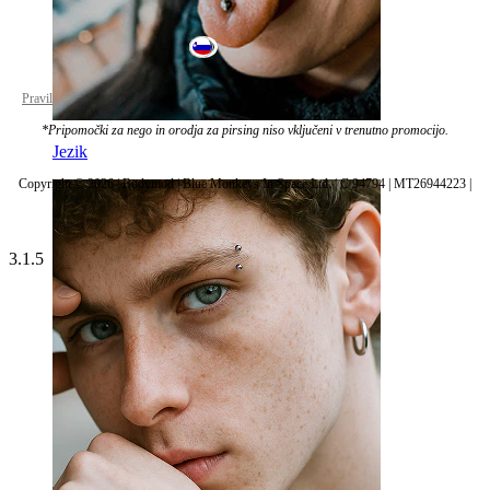
Slovenia
Pravilnik o zasebnosti
Nastavitve piškotkov
*Pripomočki za nego in orodja za pirsing niso vključeni v trenutno promocijo.
Jezik
Copyright © 2026 | Bodymod | Blue Monkeys In Space Ltd. | C 94794 | MT26944223 |
3.1.5