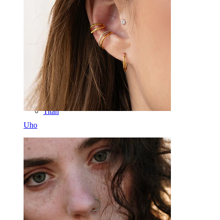
Daith
Podkev
Obroč
Pripomočki
Banana
Mečica
Titan
Uho