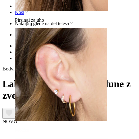
Domov
Kosi
Pirsingi za uho
Nakupuj glede na del telesa
Uho
Helix
Nakit za pirsing v helixu iz titana
Labret iz titana v obliki lune z zvezdico
Bodymod Premium
Labret iz titana v obliki lune z
zvezdico
NOVO
Mečica