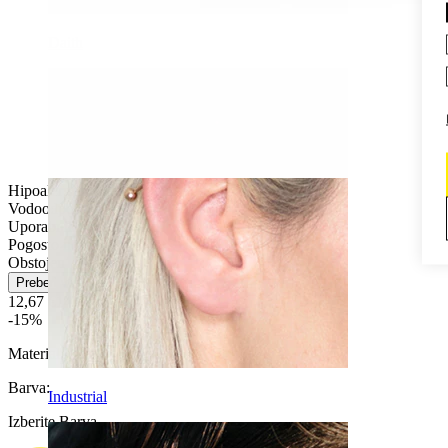
Daith
Hipoalergen
Vodoodporno
Uporabniku prijazno
Pogosto nošenje
Obstojen
Preberi več
12,67 €
14,90 €
-15%
Material:
Titan
Barva
:
Industrial
Izberite Barva