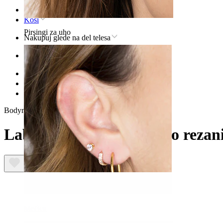
Domov
Kosi
Pirsingi za uho
Nakupuj glede na del telesa
Uho
Helix
Nakit za pirsing v helixu iz titana
Labret iz titana z bagetno rezanimi kamni
Bodymod Premium
Labret iz titana z bagetno reza
Mečica