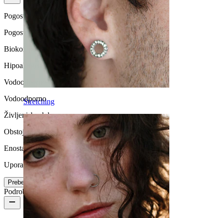
Pogostost nošenja
Pogosto nošenje
Biokompatibilnost
Hipoalergen
Vodoodpornost
Vodoodporno
Stretching
Življenjska doba
Obstojen
Enostavna uporaba
Uporabniku prijazno
Preberi več
Podrobnosti o izdelku