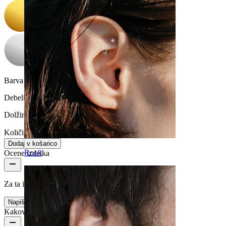
Barva kamenčka:
Prozorna
Debelina navoja:
1,2 mm
Dolžina:
6 mm
Količina: 1
Spremeni
Dodaj v košarico
Rook
Ocene izdelka
Za ta izdelek še ni mnenj
Napiši mnenje
Kakovost izdelka