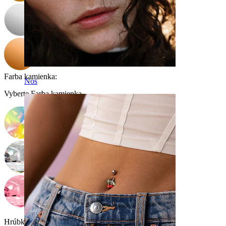
Farba kamienka
:
Nos
Vyberte Farba kamienka
Hrúbka závitu:
1,6 mm