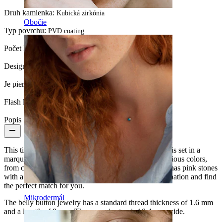
Druh kamienka:
Kubická zirkónia
Obočie
Typ povrchu:
PVD coating
Počet kusov:
1
Design:
Marquise stone
Je piercing potiahnutý vrstvou?:
Yes, the whole jewelry
Flash label:
3 za cenu 2
Popis
This titanium floating belly button design with stones is set in a
marquise fan shape. Available in a combination of various colors,
from clear stones with a gold setting to a version that has pink stones
with a silver setting. Browse through the color combination and find
the perfect match for you.
Mikrodermál
The belly button jewelry has a standard thread thickness of 1.6 mm
and a length of 8 mm. The marquise top is 10.4 mm wide.