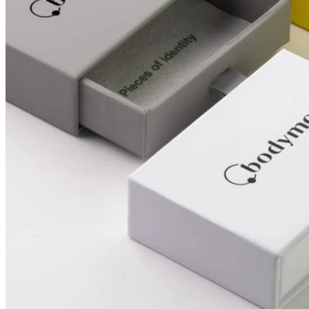
Bradavka
Nakupujte podľa piercingu
Piercings