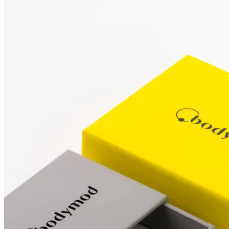
Pupok
Septum