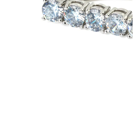
Novinky
Kúp 4, zaplať za 3
Nakupujte Bodymod Moments
Brands
Brands