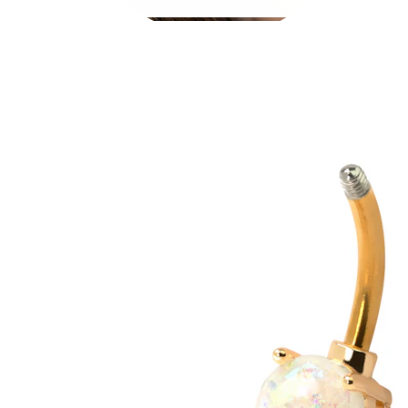
Conch
Daith