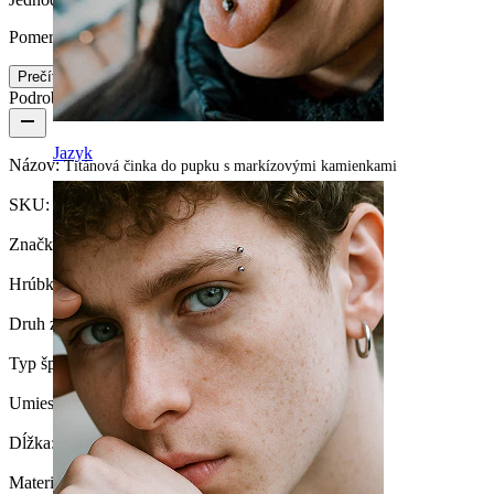
Pomerne ľahké
Prečítajte si viac
Podrobnosti o produkte
Jazyk
Názov:
Titánová činka do pupku s markízovými kamienkami
SKU:
Belly-537
Značka:
Bodymod Trend
Hrúbka závitu:
1,6 mm
Druh zámku:
Push-In
Typ šperku:
Plávajúca činka do pupka
Umiestnenie:
Pupok
Dĺžka:
8 mm
Materiál:
Titán