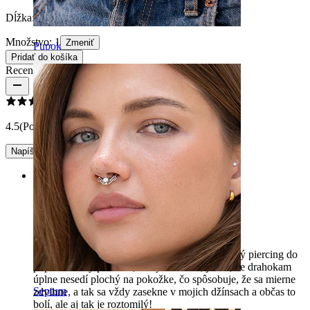
Dĺžka:
8 mm
Množstvo: 1
Zmeniť
Pupok
Pridať do košíka
Recenzie produktu
4.5
(Počet recenzií: 6)
Napíšte recenziu
Rating
Presne ako na obrázku
Presne ako na obrázku, veľmi roztomilý a jemný piercing do
pupka. Jediný problém, ktorý som mal, je ten, že drahokam
úplne nesedí plochý na pokožke, čo spôsobuje, že sa mierne
Septum
zdvihne, a tak sa vždy zasekne v mojich džínsach a občas to
bolí, ale aj tak je roztomilý!