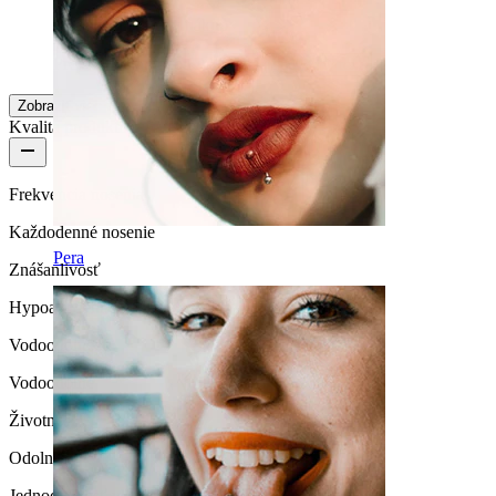
Juanita
Overený nákup
Preložené pomocou AI
Zobraziť pôvodný text
Zobraziť viac
Kvalita produktu
Frekvencia nosenia
Každodenné nosenie
Pera
Znášanlivosť
Hypoalergénne
Vodoodolnosť
Vodoodolné
Životnosť
Odolné
Jednoduchosť vkladania / vyberania