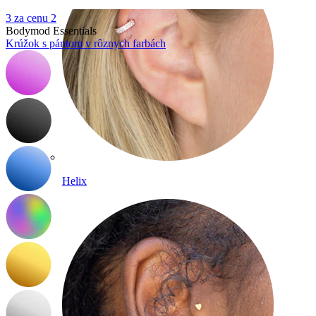
3 za cenu 2
Bodymod Essentials
Krúžok s pántom v rôznych farbách
Helix