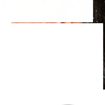
Vodoodolný
Piercingy ucha