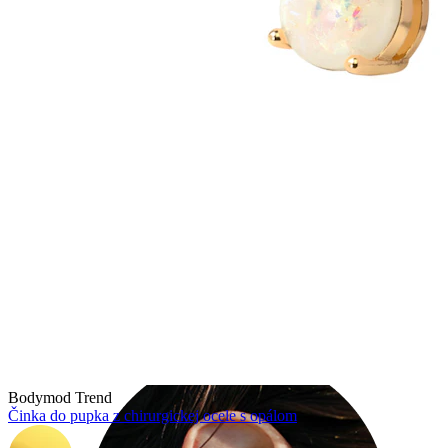
Industrial
Bodymod Trend
Činka do pupka z chirurgickej ocele s opálom