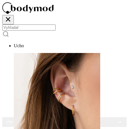
Ucho
15% ZĽAVA NA VŠETKY ŠPERKY