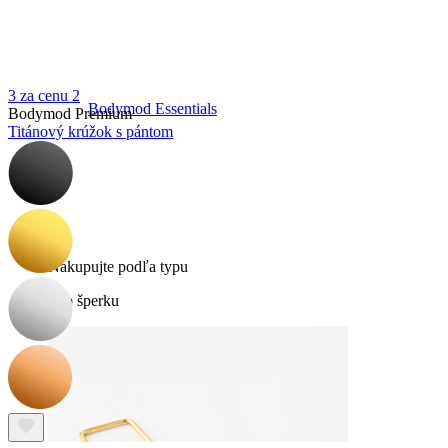
3 za cenu 2
Bodymod Essentials
Bodymod Premium
Titánový krúžok s pántom
Kúp 4, zaplať za 3
Nakupujte podľa typu
Typ šperku