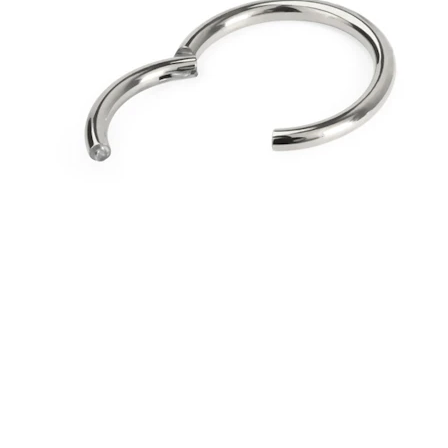
Ušný lalôčik