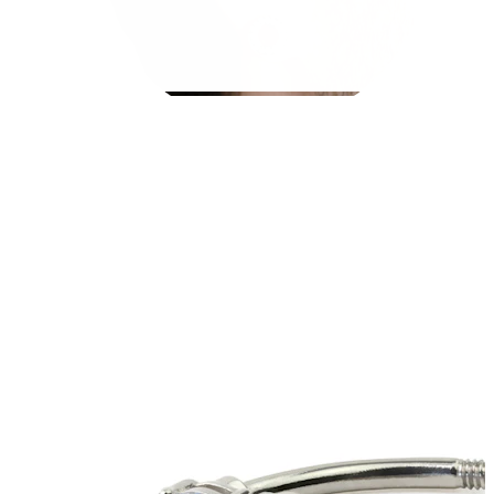
Rozťahovanie
Zlaté 14kt šperky
Nakupujte titán