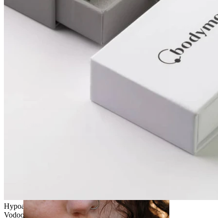
Ucho
Hypoalergénne
Vodoodolné