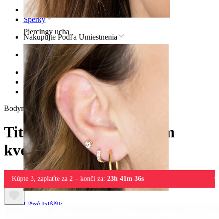
Domov
Šperky
Piercingy ucha
Nakupujte Podľa Umiestnenia
Ucho
Helix
Titánové šperky pre helix
Titánová labreta s malým kvetom
Bodymod Premium
Titánová labreta s malým
kvetom
Kúpte 3, zaplaťte za 2 – končí za:
23h 41m 36s
Ušný lalôčik