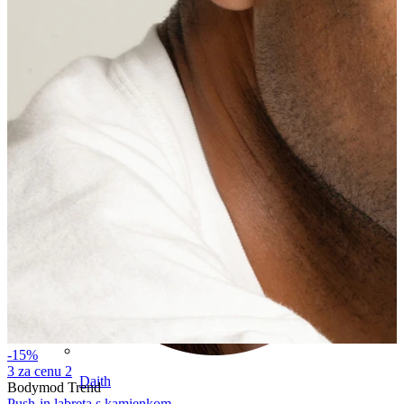
Conch
-15%
3 za cenu 2
Daith
Bodymod Trend
Push-in labreta s kamienkom