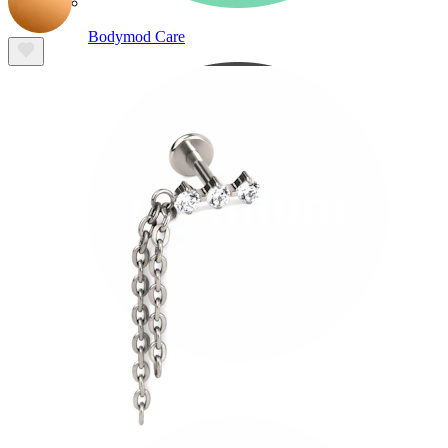
Bodymod Care
Bodymod Premium