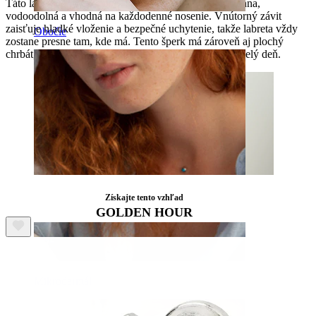
Táto labreta je vyrobený z titánu, takže je hypoalergénna,
vodoodolná a vhodná na každodenné nosenie. Vnútorný závit
zaisťuje hladké vloženie a bezpečné uchytenie, takže labreta vždy
Obočie
zostane presne tam, kde má. Tento šperk má zároveň aj plochý
chrbát, vďaka čomu sa vám bude pohodlne nosiť po celý deň.
Získajte tento vzhľad
GOLDEN HOUR
Mikrodermál