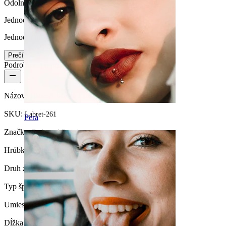
Odolné
Jednoduchosť vkladania / vyberania
Jednoduché
Prečítajte si viac
Podrobnosti o produkte
Názov:
Titánová labreta s malým kvetom
SKU:
Labret-261
Pera
Značka:
Bodymod Premium
Hrúbka závitu:
1 mm
Druh zámku:
Vnútorný závit
Typ šperku:
Mini labreta, Labreta, Flatback
Umiestnenie:
Tragus, Ušný lalôčik, Helix, Conch
Dĺžka:
6 mm