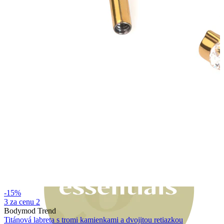
Bodymod Moments
-15%
3 za cenu 2
Bodymod Trend
Titánová labreta s tromi kamienkami a dvojitou retiazkou