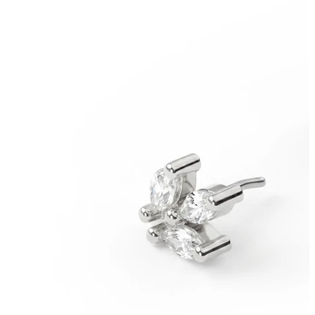
Rozťahovanie
Zlaté 14kt šperky
Nakupujte titán