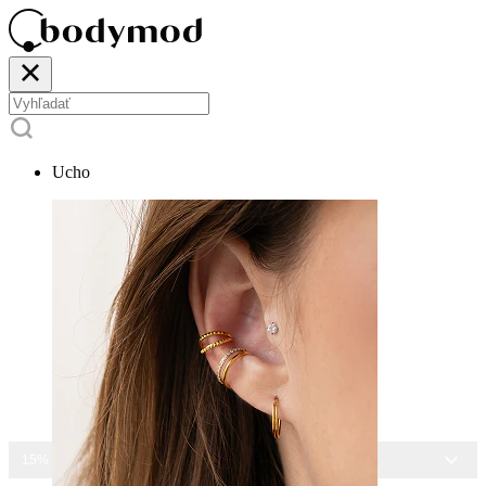
Ucho
15% ZĽAVA NA VŠETKY ŠPERKY