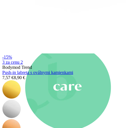
Novinky
Kúp 4, zaplať za 3
Nakupujte Bodymod Moments
Brands
Brands
-15%
3 za cenu 2
Bodymod Trend
Push-in labreta s oválnymi kamienkami
7,57 €
8,90 €