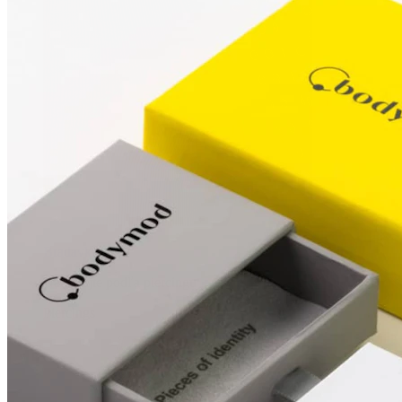
Bradavka
Nakupujte podľa piercingu
Piercings