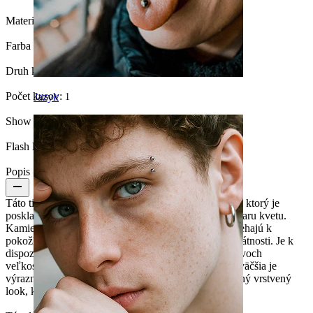
Materiál:
Titán
Farba kamienka:
Priesvitná
Druh kamienka:
Kubická zirkónia
Počet kusov:
Jazyk
1
Show pair option:
Áno
Flash label:
3 za cenu 2
Popis
Táto titánová labreta je zdobená elegantným detailom, ktorý je
poskladaný z malých kamienkov usporiadaných do tvaru kvetu.
Kamienky sú osadené v krapniach a jednoducho priliehajú k
pokožke, čím dodávajú šperku dojem ľahkosti a delikátnosti. Je k
dispozícii v zlatom alebo striebornom prevedení a v dvoch
veľkostiach. Menšia verzia je diskrétnejšia, zatiaľ čo väčšia je
výraznejšia. Ak ich skombinujete, vytvoríte jednoduchý vrstvený
look, ktorý pôsobí premyslene.