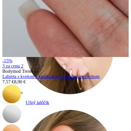
-15%
3 za cenu 2
Bodymod Trend
Labreta s kvetom z kamienkov a vnútorným závitom
7,57 €
8,90 €
Ušný lalôčik