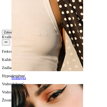
Skvelé.
Karol
Overený nákup
Preložené pomocou AI
Zobraziť pôvodný text
Zobraziť viac
Kvalita produktu
Frekvencia nosenia
Každodenné nosenie
Znášanlivosť
Hypoalergénne
Bradavka
Vodoodolnosť
Vodoodolné
Životnosť