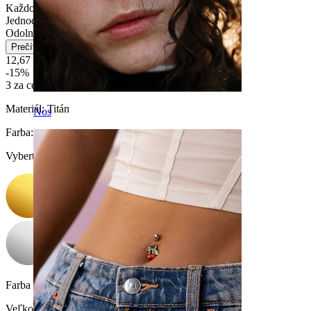
Každodenné nosenie
Jednoduché
Odolné
Prečítajte si viac
12,67 €
14,90 €
-15%
3 za cenu 2
Materiál:
Titán
Nos
Farba
:
Vyberte Farba
Farba kamienka:
Priesvitná
Veľkosť guličky
: