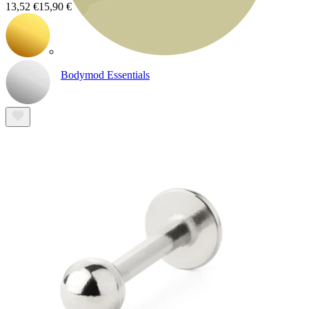
13,52 €
15,90 €
Bodymod Essentials
Kúp 4, zaplať za 3
Nakupujte podľa typu
Typ šperku