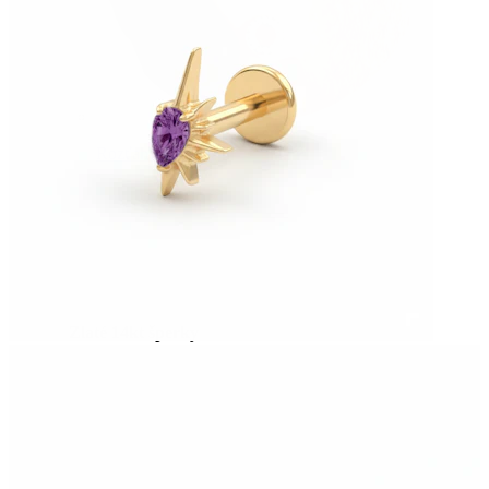
Rozťahovanie
Zlaté 14kt šperky
Nakupujte titán