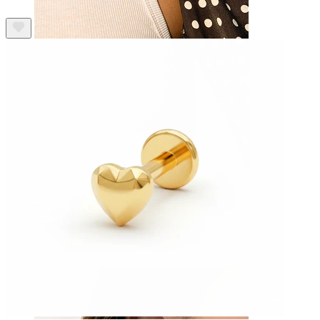
Bradavka
Nakupujte podľa piercingu
Piercings