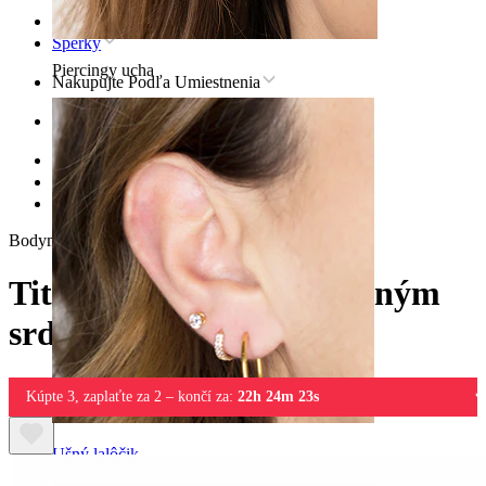
Domov
Šperky
Piercingy ucha
Nakupujte Podľa Umiestnenia
Ucho
Helix
Titánové šperky pre helix
Titanová labreta s ozdobným srdiečkom
Bodymod Premium
Titanová labreta s ozdobným
srdiečkom
Kúpte 3, zaplaťte za 2 – končí za:
22h 24m 23s
Ušný lalôčik