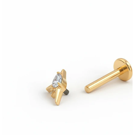
Novinky
Kúp 4, zaplať za 3
Nakupujte Bodymod Moments
Brands
Brands