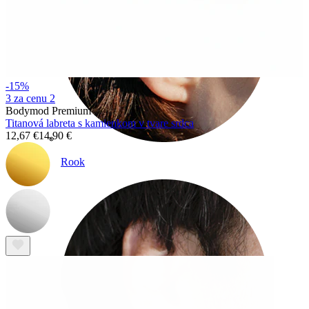
-15%
3 za cenu 2
Bodymod Premium
Titanová labreta s kamienkom v tvare srdca
12,67 €
14,90 €
Rook