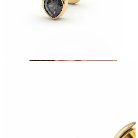
Conch
Daith