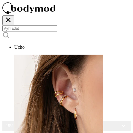
Ucho
15% ZĽAVA NA VŠETKY ŠPERKY