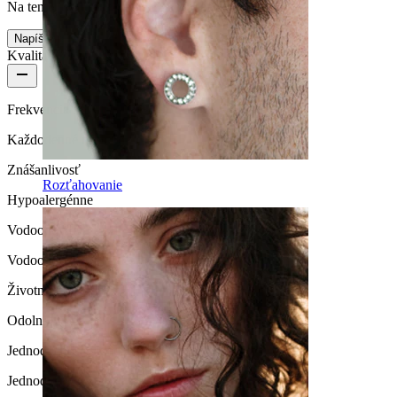
Na tento produkt zatiaľ nie sú žiadne recenzie
Napíšte recenziu
Kvalita produktu
Frekvencia nosenia
Každodenné nosenie
Znášanlivosť
Rozťahovanie
Hypoalergénne
Vodoodolnosť
Vodoodolné
Životnosť
Odolné
Jednoduchosť vkladania / vyberania
Jednoduché