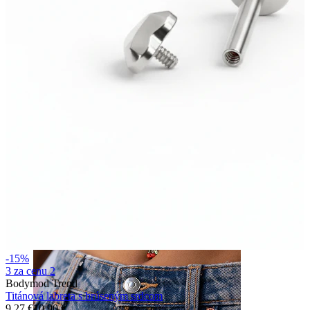
Nos
-15%
3 za cenu 2
Bodymod Trend
Titánová labreta s brúseným srdcom
9,27 €
10,90 €