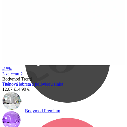
Bodymod Care
-15%
3 za cenu 2
Bodymod Trend
Titánová labreta s polovicou slnka
12,67 €
14,90 €
Bodymod Premium