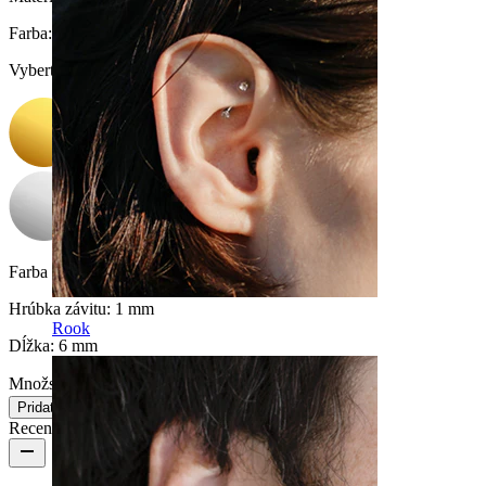
Farba
:
Vyberte Farba
Farba kamienka:
Priesvitná
Hrúbka závitu:
1 mm
Rook
Dĺžka:
6 mm
Množstvo: 1
Zmeniť
Pridať do košíka
Recenzie produktu