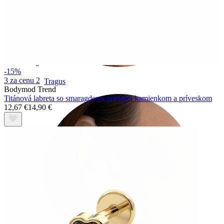
-15%
3 za cenu 2
Tragus
Bodymod Trend
Titánová labreta so smaragdovo zeleným kamienkom a príveskom
12,67 €
14,90 €