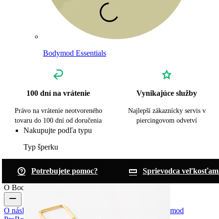
Bodymod Essentials
100 dní na vrátenie
Vynikajúce služby
Kúp 4, zaplať za 3
Právo na vrátenie neotvoreného
Najlepší zákaznícky servis v
tovaru do 100 dní od doručenia
piercingovom odvetví
Nakupujte podľa typu
Typ šperku
Potrebujete pomoc?
Sprievodca veľkosťam
O Bodymod
O nás
Blog
Podmienky a pravidlá
Kontaktujte nás
Bodymod