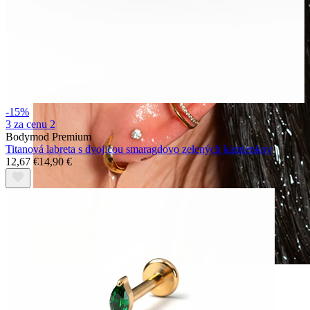
-15%
3 za cenu 2
Bodymod Premium
Titanová labreta s dvojicou smaragdovo zelených kamienkov
12,67 €
14,90 €
Vodoodolný
Piercingy ucha