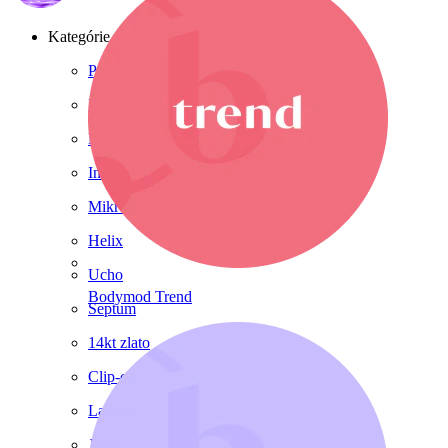
Kategórie
Pupok
Pera
Bradavka
Industrial
Mikrodermál
Helix
Ucho
Bodymod Trend
Septum
14kt zlato
Clip-on
Labreta
Jazyk