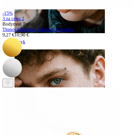
-15%
3 za cenu 2
Bodymod Trend
Titanová labreta s brúsenou hviezdou
9,27 €
10,90 €
Jazyk