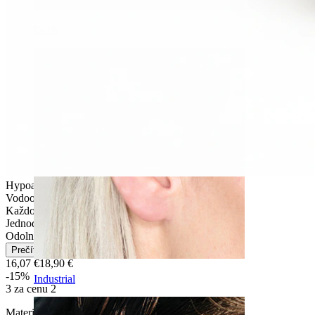
Daith
Hypoalergénne
Vodoodolné
Každodenné nosenie
Jednoduché
Odolné
Prečítajte si viac
16,07 €
18,90 €
-15%
Industrial
3 za cenu 2
Materiál:
Titán