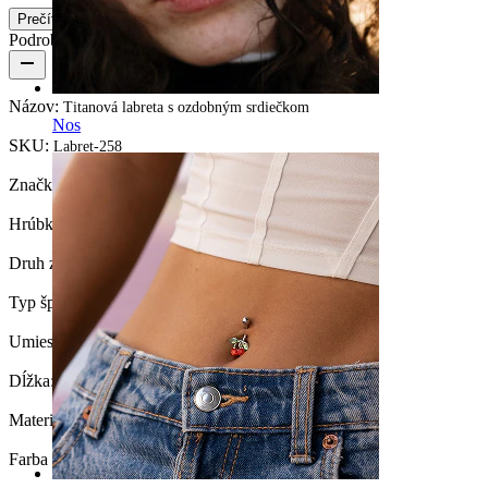
Prečítajte si viac
Podrobnosti o produkte
Názov:
Titanová labreta s ozdobným srdiečkom
Nos
SKU:
Labret-258
Značka:
Bodymod Premium
Hrúbka závitu:
1 mm
Druh zámku:
Vnútorný závit
Typ šperku:
Mini labreta, Labreta, Flatback
Umiestnenie:
Tragus, Ušný lalôčik, Helix, Conch
Dĺžka:
6 mm
Materiál:
Titán
Farba kamienka:
Priesvitná