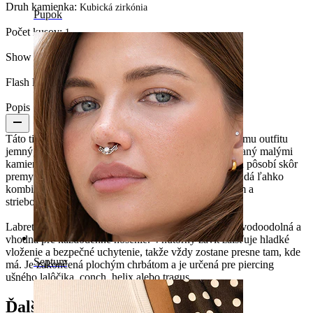
Druh kamienka:
Kubická zirkónia
Pupok
Počet kusov:
1
Show pair option:
Áno
Flash label:
3 za cenu 2
Popis
Táto titanová labreta s ozdobným srdiečkom dodá vášmu outfitu
jemný, elegantný detail. Otvorený tvar srdca je lemovaný malými
kamienkami, ktoré sú osadené do krapní, vďaka čomu pôsobí skôr
premyslene ako výstredne. Je pomerne malý, takže sa dá ľahko
kombinovať s inými šperkami. Je k dispozícii v zlatom a
striebornom prevedení.
Labreta je vyrobená z titánu, takže je hypoalergénna, vodoodolná a
vhodná pre každodenné nosenie. Vnútorný závit zaisťuje hladké
vloženie a bezpečné uchytenie, takže vždy zostane presne tam, kde
Septum
má. Je zakončená plochým chrbátom a je určená pre piercing
ušného lalôčika, conch, helix alebo tragus.
Ďalší zákazníci si kúpili