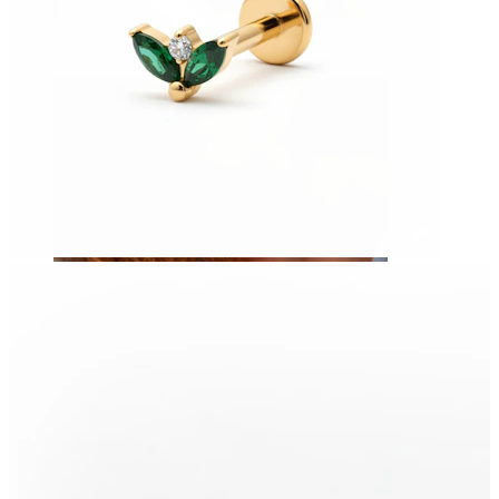
Obočie
Mikrodermál