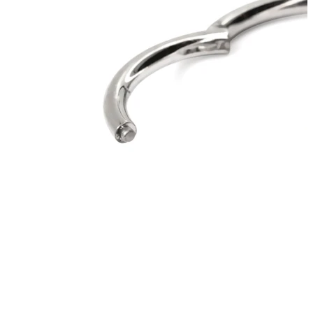
Rozťahovanie
Zlaté 14kt šperky
Nakupujte titán