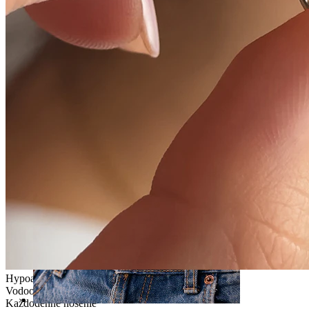
Nos
Hypoalergénne
Vodoodolné
Každodenné nosenie