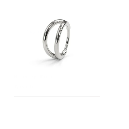
Bodymod Essentials
Kúp 4, zaplať za 3
Nakupujte podľa typu
Typ šperku