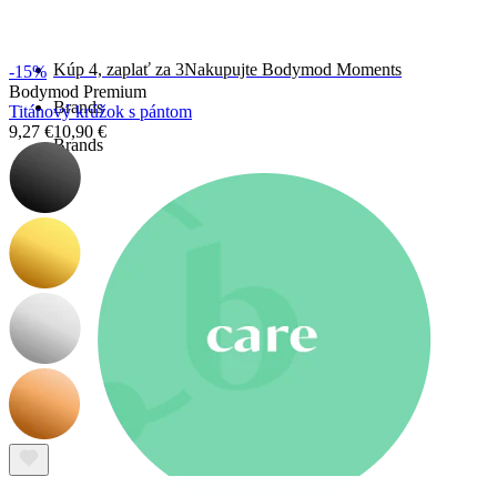
Novinky
Kúp 4, zaplať za 3
Nakupujte Bodymod Moments
-15%
Bodymod Premium
Brands
Titánový krúžok s pántom
9,27 €
10,90 €
Brands