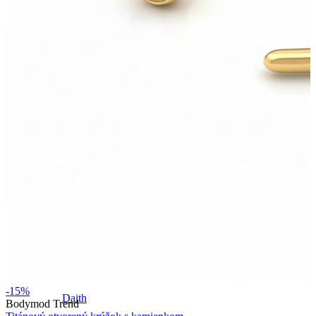
Conch
-15%
Daith
Bodymod Trend