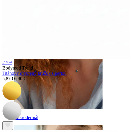
Obočie
-15%
Bodymod Trend
Titánový otvorený krúžok s perlou
5,87 €
6,90 €
Mikrodermál