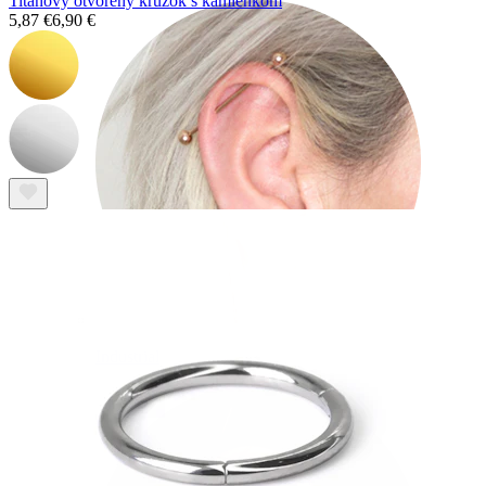
Titánový otvorený krúžok s kamienkom
5,87 €
6,90 €
Industrial