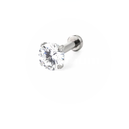
Bodymod Care
Bodymod Premium