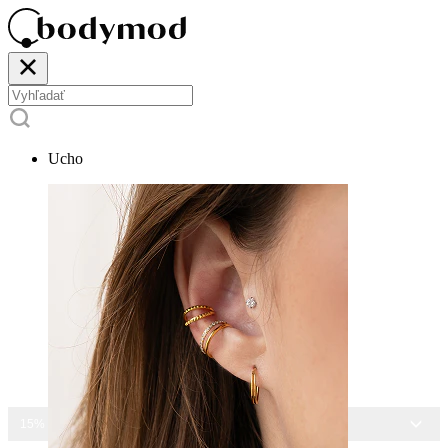
Ucho
15% ZĽAVA NA VŠETKY ŠPERKY