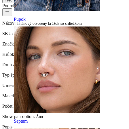
Prečítajte si viac
Podrobnosti o produkte
Pupok
Názov:
Titánový otvorený krúžok so srdiečkom
SKU:
Ring-252
Značka:
Bodymod Trend
Hrúbka závitu:
1 mm
Druh zámku:
Iné
Typ šperku:
Krúžok, Otvorený krúžok, Huggy
Umiestnenie:
Ušný lalôčik
Materiál:
Titán
Počet kusov:
1
Show pair option:
Áno
Septum
Popis