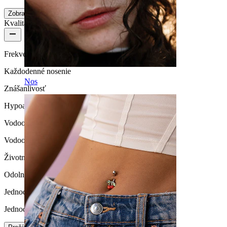
Zobraziť viac
Kvalita produktu
Frekvencia nosenia
Každodenné nosenie
Nos
Znášanlivosť
Hypoalergénne
Vodoodolnosť
Vodoodolné
Životnosť
Odolné
Jednoduchosť vkladania / vyberania
Jednoduché