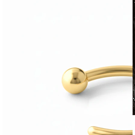
Vodoodolný
Piercingy ucha