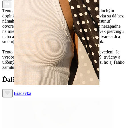
Tento titánový otvorený krúžok so srdiečkom je jednoduchým
doplnkom, ktorý vaše uši potrebujú. Jeho otvorená krivka sa dá bez
námahy nasadiť do piercingu ušného lalôčika. Stačí zasunúť
otvorený koniec do piercingu, otočiť ho dopredu, kým nezapadne
na miesto. Pohodlne drží, nech ho nosíte v ktoromkoľvek piercingu
ucha alebo aj v kombinácii s inými krúžkami. Detail v tvare srdca
smeruje dopredu, čím vytvára elegantný a nápaditý look.
Tento krúžok je k dispozícii v zlatom a striebornom prevedení. Je
vyrobený z titánu, takže je hypoalergénny, vodoodolný, trvácny a
určený na každodenné nosenie. Ľahko sa nosí a preto si ho aj ľahko
zamilujete.
Ďalší zákazníci si kúpili
Bradavka