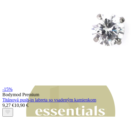
Bodymod Moments
-15%
Bodymod Premium
Titánová push-in labreta so vsadeným kamienkom
9,27 €
10,90 €