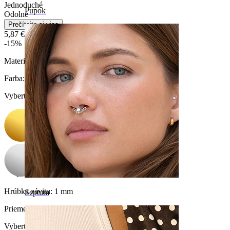
Jednoduché
Pupok
Odolné
Prečítajte si viac
5,87 €
6,90 €
-15%
Materiál:
Titán
Farba
:
Vyberte Farba
Hrúbka závitu:
1 mm
Septum
Priemer
:
Vyberte Priemer