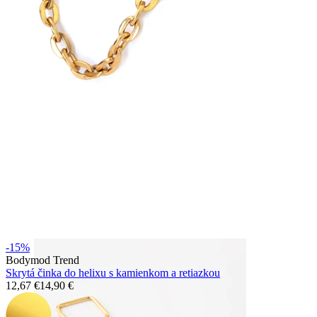
Bodymod Essentials
Kúp 4, zaplať za 3
Nakupujte podľa typu
Typ šperku
-15%
Bodymod Trend
Skrytá činka do helixu s kamienkom a retiazkou
12,67 €
14,90 €