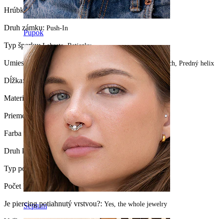
Hrúbka závitu:
1,2 mm
Druh zámku:
Push-In
Pupok
Typ šperku:
Labreta, Retiazky
Umiestnenie:
Tragus, Ušný lalôčik, Industrial, Helix, Conch, Predný helix
Dĺžka:
6 mm
Materiál:
Titán
Priemer guličky:
3 mm.
Farba kamienka:
Priesvitná
Druh kamienka:
Kubická zirkónia
Typ povrchu:
PVD coating
Počet kusov:
1
Je piercing potiahnutý vrstvou?:
Yes, the whole jewelry
Septum