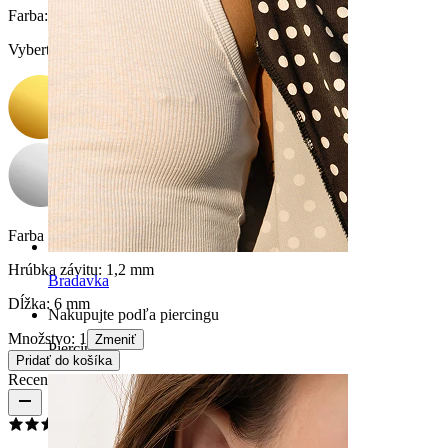
Farba
:
Vyberte Farba
Farba kamienka:
Priesvitná
Hrúbka závitu:
1,2 mm
Bradavka
Dĺžka:
6 mm
Nakupujte podľa piercingu
Množstvo: 1
Zmeniť
Piercings
Pridať do košíka
Recenzie produktu