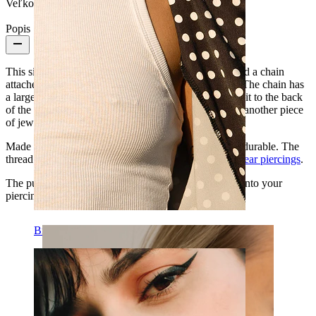
Veľkosť guličky:
3 mm
Popis
This simple labret has a bezel set gemstone design, and a chain
attached to the bottom of the setting with a tiny loop. The chain has
a larger loop at the other end, so you can either attach it to the back
of the labret so that it loops over your ear, or link it to another piece
of jewelry in your ear stack.
Made from titanium, this labret is hypoallergenic and durable. The
thread thickness of 1.2 mm makes it suitable for most
ear piercings
.
The push-in fastening makes it really simple to insert into your
piercings.
Bradavka