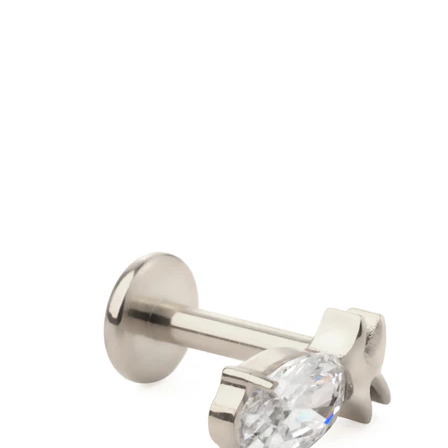
Novinky
Kúp 4, zaplať za 3
Nakupujte Bodymod Moments
Brands
Brands