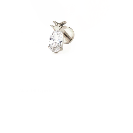
Rozťahovanie
Zlaté 14kt šperky
Nakupujte titán