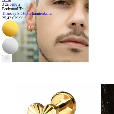
3 za cenu 2
Bodymod Trend
Titánový krúžok s kamienkami
25,42 €
29,90 €
Clip-on