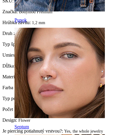
SKU:
Labret-203
Značka:
Bodymod Premium
Pupok
Hrúbka závitu:
1,2 mm
Druh zámku:
Push-In
Typ šperku:
Flatback, Labreta
Umiestnenie:
Conch, Helix, Ušný lalôčik, Tragus
Dĺžka:
6 mm
Materiál:
Titán
Farba kamienka:
Priesvitná
Typ povrchu:
PVD coating
Počet kusov:
1
Design:
Flower
Septum
Je piercing potiahnutý vrstvou?:
Yes, the whole jewelry