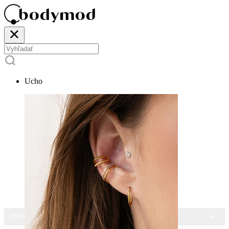
Ucho
15% ZĽAVA NA VŠETKY ŠPERKY