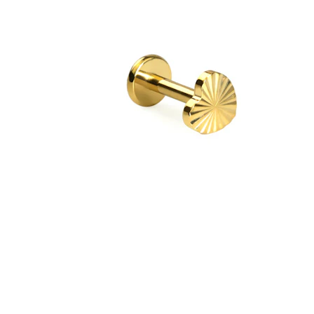
Ušný lalôčik