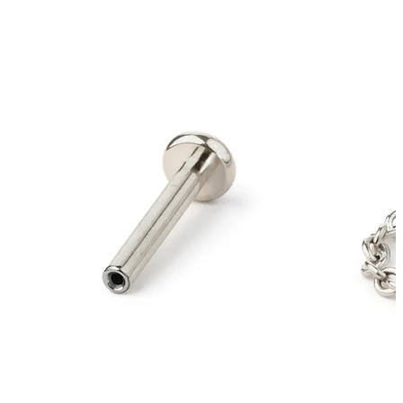
Conch
Daith