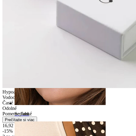
Pupok
Hypoalergénne
Vodoodolné
Časté nosenie
Odolné
Pomerne ľahké
Septum
Prečítajte si viac
16,92 €
19,90 €
-15%