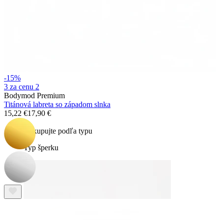
Bodymod Essentials
-15%
3 za cenu 2
Bodymod Premium
Kúp 4, zaplať za 3
Titánová labreta so západom slnka
15,22 €
17,90 €
Nakupujte podľa typu
Typ šperku