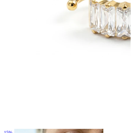
Obočie
Mikrodermál
-15%