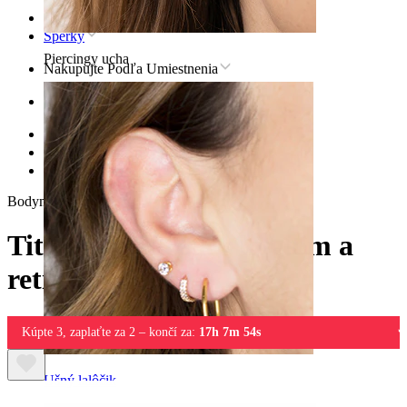
Domov
Šperky
Piercingy ucha
Nakupujte Podľa Umiestnenia
Ucho
Helix
Titánové šperky pre helix
Titánová labreta s kvetom a retiazkami
Bodymod Premium
Titánová labreta s kvetom a
retiazkami
Kúpte 3, zaplaťte za 2 – končí za:
17h 7m 54s
Ušný lalôčik