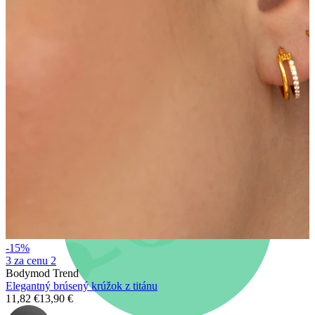
Novinky
Kúp 4, zaplať za 3
Nakupujte Bodymod Moments
Brands
Brands
-15%
3 za cenu 2
Bodymod Trend
Elegantný brúsený krúžok z titánu
11,82 €
13,90 €