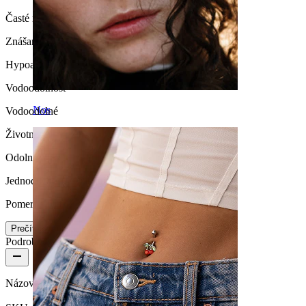
Časté nosenie
Znášanlivosť
Hypoalergénne
Vodoodolnosť
Nos
Vodoodolné
Životnosť
Odolné
Jednoduchosť vkladania / vyberania
Pomerne ľahké
Prečítajte si viac
Podrobnosti o produkte
Názov:
Titánová labreta s kvetom a retiazkami