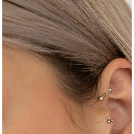
Rozťahovanie
Zlaté 14kt šperky
Nakupujte titán