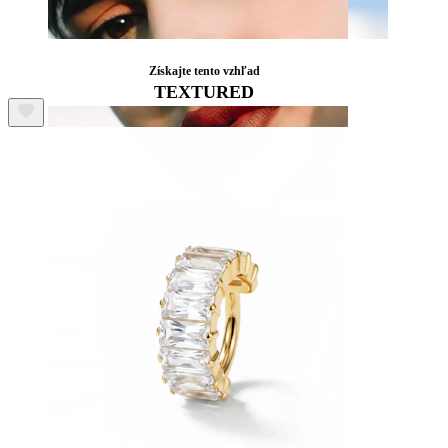
Získajte tento vzhľad
TEXTURED
Pera