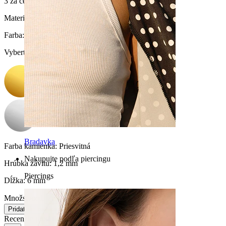
3 za cenu 2
Materiál:
Titán
Farba
:
Vyberte Farba
Bradavka
Farba kamienka:
Priesvitná
Nakupujte podľa piercingu
Hrúbka závitu:
1,2 mm
Piercings
Dĺžka:
6 mm
Množstvo: 1
Zmeniť
Pridať do košíka
Recenzie produktu