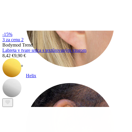
-15%
3 za cenu 2
Bodymod Trend
Labreta v tvare srdca s textúrovaným vzorom
8,42 €
9,90 €
Helix