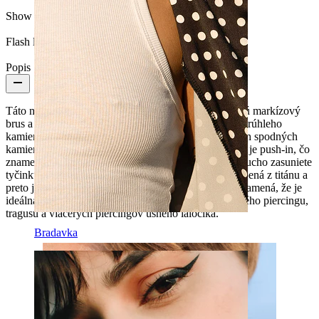
Show pair option:
Áno
Flash label:
3 za cenu 2
Popis
Táto netradičná labreta má 4 kamienky; tri z nich majú markízový
brus a sú rovnomerne usporiadané okolo menšieho okrúhleho
kamienka, čím šperk získava tvar kvetu. Každý z troch spodných
kamienkov má decentnú visiacu retiazku. Tento šperk je push-in, čo
znamená, že ak ho chcete vložiť do piercingu, jednoducho zasuniete
tyčinku a potom zatlačíte hornú časť. Labreta je vyrobená z titánu a
preto je vhodná aj pre citlivú pokožku. Jej veľkosť znamená, že je
ideálna pre rôzne druhy piercingu ucha vrátane plochého piercingu,
tragusu a viacerých piercingov ušného lalôčika.
Bradavka