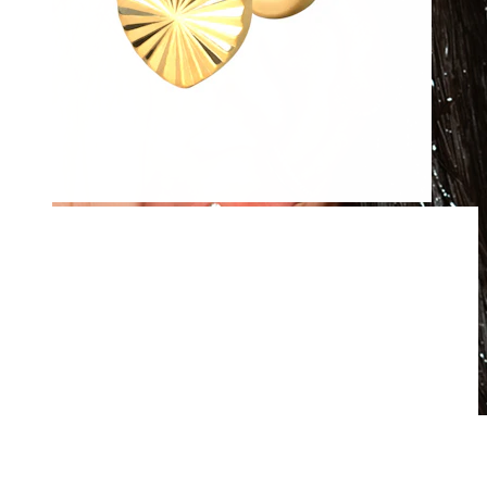
Vodoodolný
Piercingy ucha