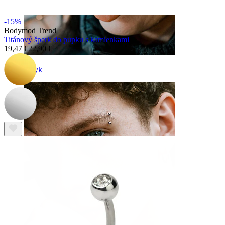
-15%
Bodymod Trend
Titánový šperk do pupku s kamienkami
19,47 €
22,90 €
Jazyk