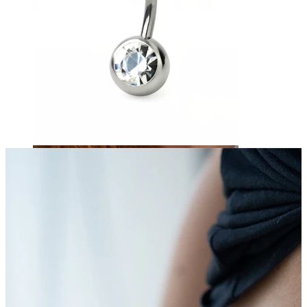
Obočie
Mikrodermál