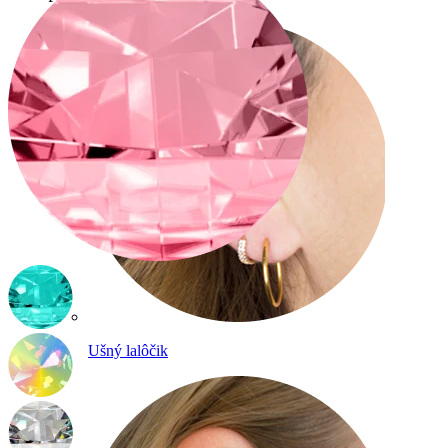
Ušný lalôčik