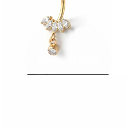
Bodymod Care
Bodymod Premium