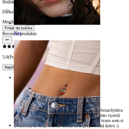
Hrúbka závitu:
1,6 mm
Dĺžka:
10 mm
Množstvo: 1
Zmeniť
Pridať do košíka
Nos
Recenzie produktu
5.0
(Počet recenzií: 3)
Napíšte recenziu
Rating
Veľmi spokojný
Veľmi pohodlný kúsok šperkov na každý deň. Nezachytáva
sa o oblečenie ani netlačí na vašu pokožku. Takisto vyzerá
veľmi elegantne. Avšak kvôli svojmu presnému tvaru som si
uvedomil, že moja brušná dierka bola prepichnutá krivo :)