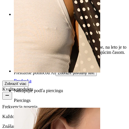
Preložené pomocou AI
Zobraziť pôvodný text
Rating
Pekný
Veľmi pekné piercing. Vzal som ho v zlatej farbe, na leto je to
perfektné. Uvidíme, ako bude vyzerať s pribúdajúcim časom.
Jessica
Overený nákup
Preložené pomocou AI
Zobraziť pôvodný text
Bradavka
Zobraziť viac
Kvalita produktu
Nakupujte podľa piercingu
Piercings
Frekvencia nosenia
Každodenné nosenie
Znášanlivosť