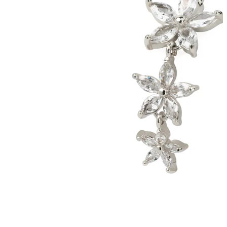
Rozťahovanie
Zlaté 14kt šperky
Nakupujte titán