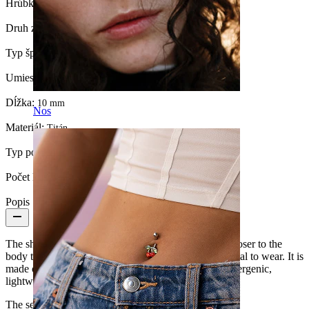
Hrúbka závitu:
1,6 mm
Druh zámku:
Pánt
Typ šperku:
Clicker
Umiestnenie:
Pupok
Dĺžka:
10 mm
Nos
Materiál:
Titán
Typ povrchu:
PVD coating
Počet kusov:
1
Popis
The shallow curve of this belly clicker means it sits closer to the
body than a conventional ring, making it really practical to wear. It is
made of implant-grade titanium, meaning it is hypoallergenic,
lightweight, and durable.
The secure hinge fastening makes it a breeze to insert.