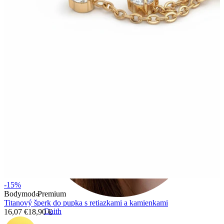
Conch
-15%
Bodymod Premium
Titanový šperk do pupka s retiazkami a kamienkami
Daith
16,07 €
18,90 €