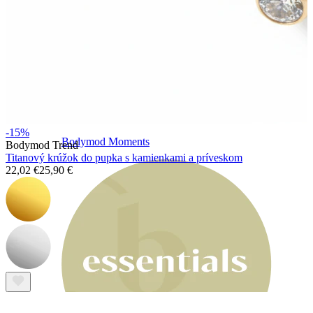
-15%
Bodymod Moments
Bodymod Trend
Titanový krúžok do pupka s kamienkami a príveskom
22,02 €
25,90 €