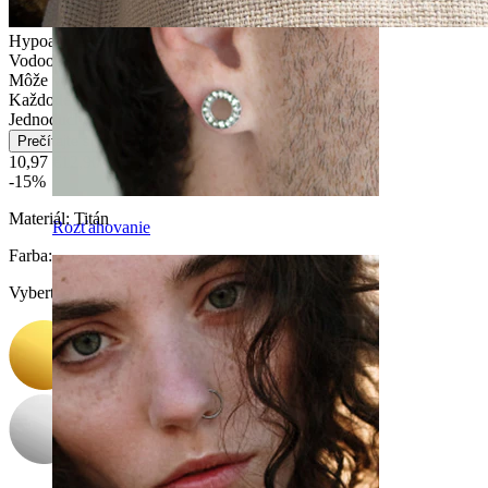
Hypoalergénne
Vodoodolné
Môže vydržať navždy
Každodenné nosenie
Jednoduché
Prečítajte si viac
10,97 €
12,90 €
-15%
Materiál:
Titán
Rozťahovanie
Farba
:
Vyberte Farba