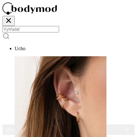
Ucho
15% ZĽAVA NA VŠETKY ŠPERKY