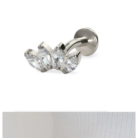
Bodymod Essentials
Kúp 4, zaplať za 3
Nakupujte podľa typu
Typ šperku