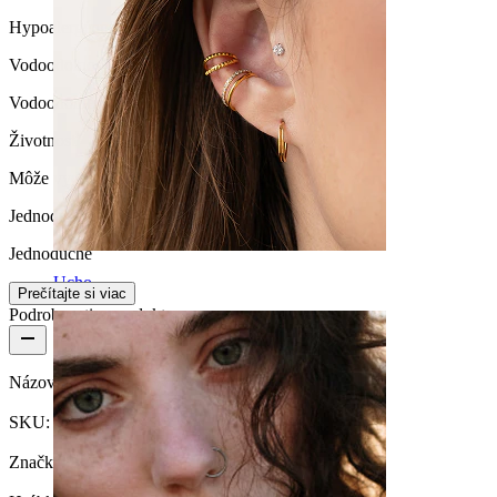
Hypoalergénne
Vodoodolnosť
Vodoodolné
Životnosť
Môže vydržať navždy
Jednoduchosť vkladania / vyberania
Jednoduché
Ucho
Prečítajte si viac
Podrobnosti o produkte
Názov:
Štýlový titánový clicker do pupku
SKU:
Belly-543
Značka:
Bodymod Trend