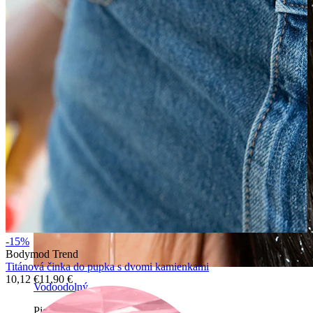
-15%
Bodymod Trend
Titánová činka do pupka s dvomi kamienkami
10,12 €
11,90 €
Vodoodolný
Piercingy ucha